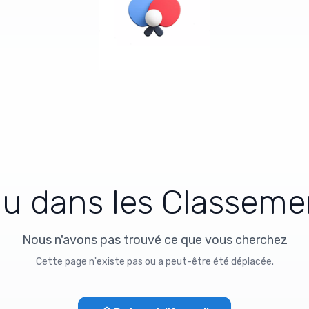
d
u
d
a
n
s
l
e
s
C
l
a
s
s
e
m
e
Nous n'avons pas trouvé ce que vous cherchez
Cette page n'existe pas ou a peut-être été déplacée.