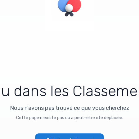
d
u
d
a
n
s
l
e
s
C
l
a
s
s
e
m
e
Nous n'avons pas trouvé ce que vous cherchez
Cette page n'existe pas ou a peut-être été déplacée.