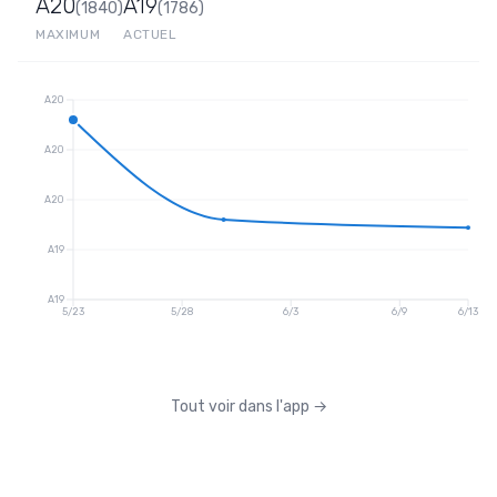
A20
A19
(
1840
)
(
1786
)
MAXIMUM
ACTUEL
A20
A20
A20
A19
A19
5/23
5/28
6/3
6/9
6/13
Tout voir dans l'app
→