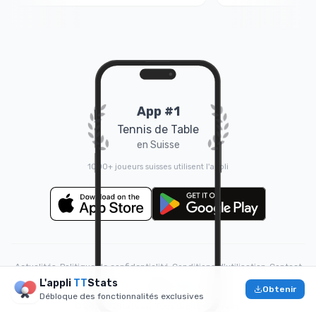
App #1
Tennis de Table
en Suisse
1000+ joueurs suisses utilisent l'appli
Actualités
•
Politique de confidentialité
•
Conditions d'utilisation
•
Contact
L'appli
TT
Stats
Fait avec
❤️
par
Doruk
Obtenir
Débloque des fonctionnalités exclusives
© 2026 TTStats.ch. Tous droits réservés.