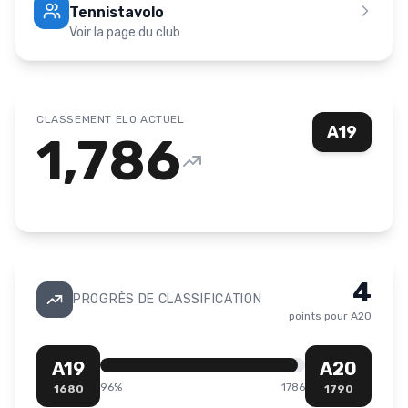
Tennistavolo
Voir la page du club
CLASSEMENT ELO ACTUEL
A19
1,786
4
PROGRÈS DE CLASSIFICATION
points pour
A20
A19
A20
96
%
1786
1680
1790