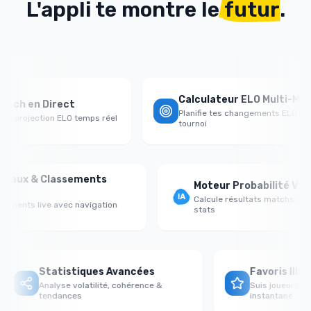
L'appli te montre le
futur
.
Calculateur ELO Multi-Match
ch en Direct
Planifie tes changements ELO de
projection ELO temps réel
tournoi
Tableaux & Classements
Moteur Probabilité 
Ligue
Calcule résultats match
Classements live avec navigation
stats
équipe
Statistiques Avancées
Favoris Illimité
Analyse volatilité, cohérence &
Suis joueurs avec a
tendances
instantané