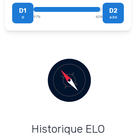
D1
D2
97
%
608
0
630
Historique ELO