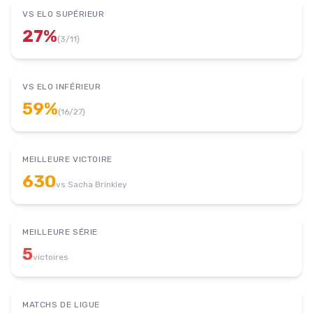
VS ELO SUPÉRIEUR
27
%
(
3
/
11
)
VS ELO INFÉRIEUR
59
%
(
16
/
27
)
MEILLEURE VICTOIRE
630
vs
Sacha Brinkley
MEILLEURE SÉRIE
5
victoires
MATCHS DE LIGUE