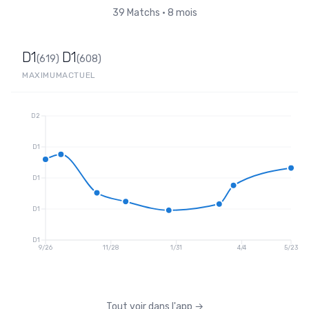
39
Matchs
•
8 mois
D1
D1
(
619
)
(
608
)
MAXIMUM
ACTUEL
D2
D1
D1
D1
D1
9/26
11/28
1/31
4/4
5/23
Tout voir dans l'app
→