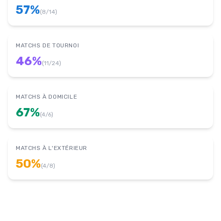
57
%
(
8
/
14
)
MATCHS DE TOURNOI
46
%
(
11
/
24
)
MATCHS À DOMICILE
67
%
(
4
/
6
)
MATCHS À L'EXTÉRIEUR
50
%
(
4
/
8
)