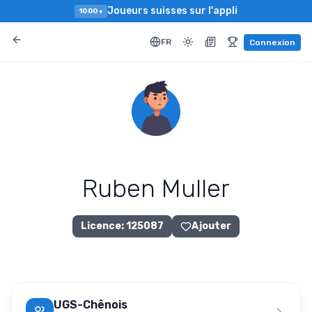
Joueurs suisses sur l'appli
1000+
FR
Connexion
Ruben Muller
Licence
:
125087
Ajouter
UGS-Chênois