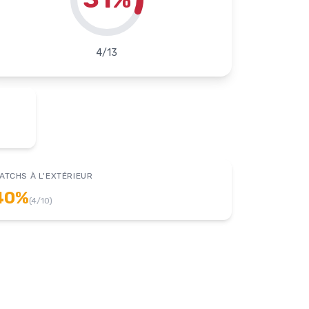
4
/
13
ATCHS À L'EXTÉRIEUR
40
%
(
4
/
10
)