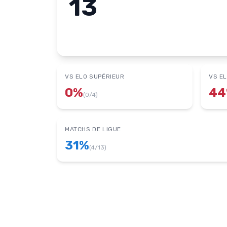
13
VS ELO SUPÉRIEUR
VS EL
0
%
44
(
0
/
4
)
MATCHS DE LIGUE
31
%
(
4
/
13
)