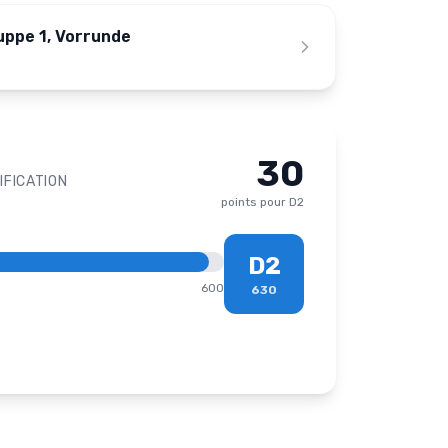
ruppe 1, Vorrunde
30
IFICATION
points pour
D2
D2
600
630