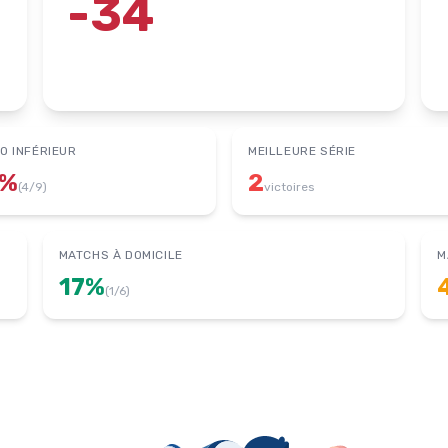
-34
O INFÉRIEUR
MEILLEURE SÉRIE
%
2
(
4
/
9
)
victoires
MATCHS À DOMICILE
M
17
%
(
1
/
6
)