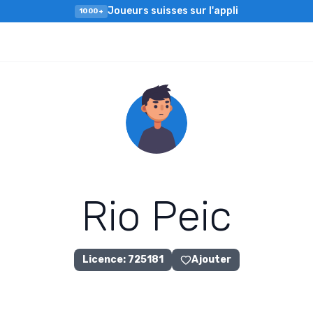
Joueurs suisses sur l'appli
1000+
R
i
o
P
e
i
c
Licence
:
725181
Ajouter