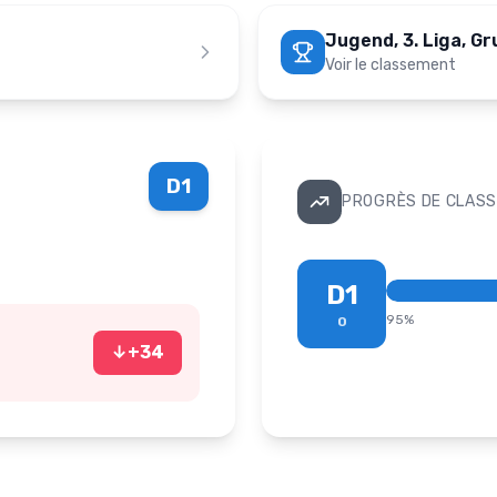
Jugend, 3. Liga, G
Voir le classement
D1
PROGRÈS DE CLASS
D1
95
%
0
↓
+
34