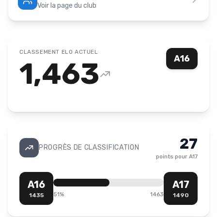
Voir la page du club
CLASSEMENT ELO ACTUEL
A16
1,463
27
PROGRÈS DE CLASSIFICATION
points pour
A17
A16
A17
51
%
1463
1435
1490