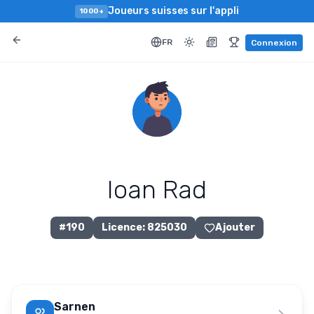
Joueurs suisses sur l'appli
1000+
FR
Connexion
Ioan Rad
#
190
Licence
:
825030
Ajouter
Sarnen