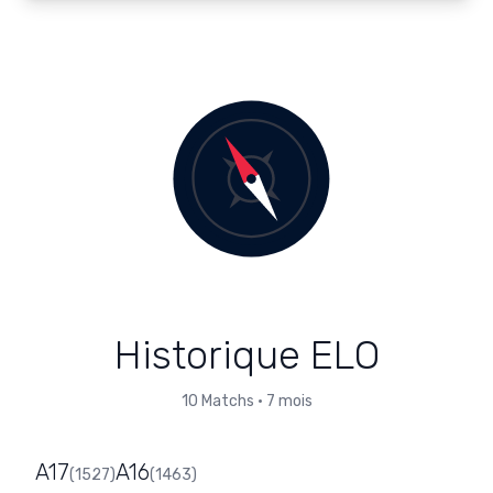
Historique ELO
10
Matchs
•
7 mois
A17
A16
(
1527
)
(
1463
)