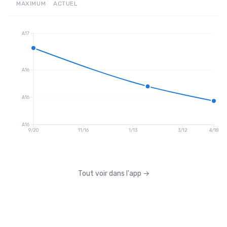
MAXIMUM
ACTUEL
A17
A16
A16
A16
9/20
11/16
1/13
3/12
4/18
Tout voir dans l'app
→