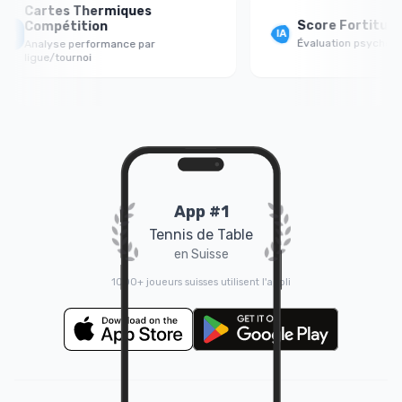
Cartes Thermiques
Score Fortitude Me
Compétition
Évaluation psychologique
Analyse performance par
ligue/tournoi
App #1
Tennis de Table
en Suisse
1000+ joueurs suisses utilisent l'appli