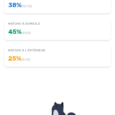
38
%
(
12
/
32
)
MATCHS À DOMICILE
45
%
(
9
/
20
)
MATCHS À L'EXTÉRIEUR
25
%
(
3
/
12
)