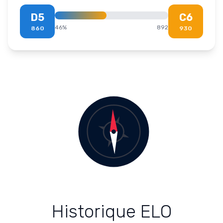
D5
C6
46
%
892
860
930
Historique ELO