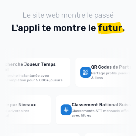
Le site web montre le passé
L'appli te montre le
futur
.
erche Joueur Temps
QR Codes de Partage Pro
Partage profils joueurs avec Q
rche instantanée avec
& liens
omplétion pour 5.000+ joueurs
Victoire par Niveaux
Classement National Sui
rmance vs adversaires
Classements STT mensuels offi
faible/égal
avec filtres