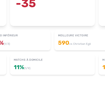
-35
O INFÉRIEUR
MEILLEURE VICTOIRE
%
590
(
1
/
3
)
vs
Christian Egli
MATCHS À DOMICILE
M
11
%
(
1
/
9
)