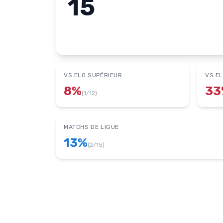
15
VS ELO SUPÉRIEUR
VS EL
8
%
33
(
1
/
12
)
MATCHS DE LIGUE
13
%
(
2
/
15
)