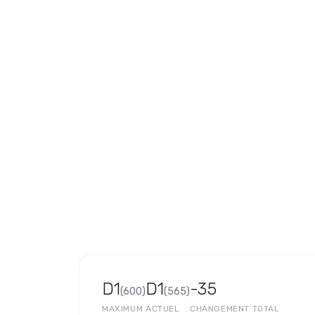
D1
D1
-35
(
600
)
(
565
)
MAXIMUM
ACTUEL
CHANGEMENT TOTAL