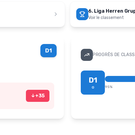
6. Liga Herren Gru
Voir le classement
D1
PROGRÈS DE CLASS
D1
95
%
0
↓
+
35