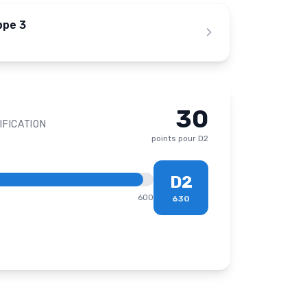
ppe 3
30
IFICATION
points pour
D2
D2
600
630