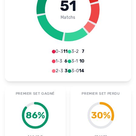
51
Matchs
0-3
11
3-2
7
1-3
6
3-1
10
2-3
3
3-0
14
PREMIER SET GAGNÉ
PREMIER SET PERDU
86
%
30
%