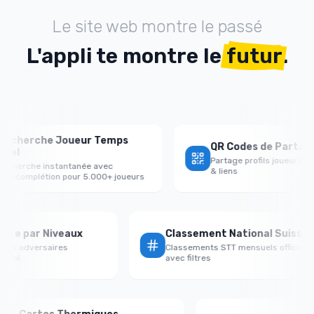
Le site web montre le passé
L'appli te montre le
futur
.
rche Joueur Temps
QR Codes de Partage Prof
Partage profils joueurs avec QR
che instantanée avec
& liens
mplétion pour 5.000+ joueurs
x Victoire par Niveaux
Classement National Su
ormance vs adversaires
Classements STT mensuels off
/faible/égal
avec filtres