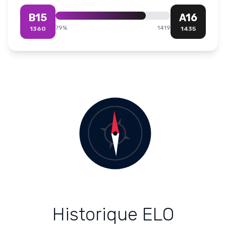
B15
A16
79
%
1419
1360
1435
Historique ELO