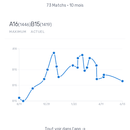
73
Matchs
•
10 mois
A16
B15
(
1446
)
(
1419
)
MAXIMUM
ACTUEL
A16
B15
B15
B15
8/11
10/31
1/20
4/11
6/13
Tout voir dans l'app
→