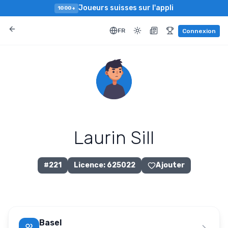
Joueurs suisses sur l'appli
1000+
FR
Connexion
Laurin Sill
#
221
Licence
:
625022
Ajouter
Basel