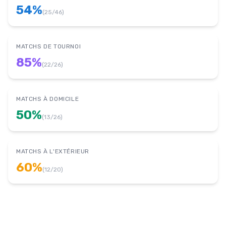
54
%
(
25
/
46
)
MATCHS DE TOURNOI
85
%
(
22
/
26
)
MATCHS À DOMICILE
50
%
(
13
/
26
)
MATCHS À L'EXTÉRIEUR
60
%
(
12
/
20
)