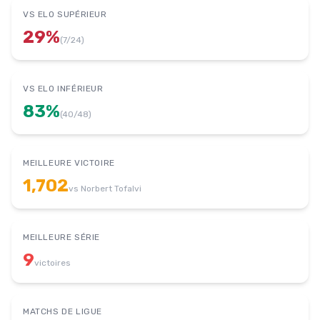
VS ELO SUPÉRIEUR
29
%
(
7
/
24
)
VS ELO INFÉRIEUR
83
%
(
40
/
48
)
MEILLEURE VICTOIRE
1,702
vs
Norbert Tofalvi
MEILLEURE SÉRIE
9
victoires
MATCHS DE LIGUE