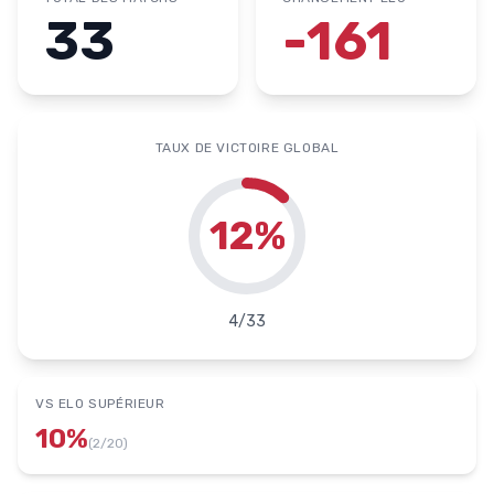
33
-161
TAUX DE VICTOIRE GLOBAL
12
%
4
/
33
VS ELO SUPÉRIEUR
10
%
(
2
/
20
)