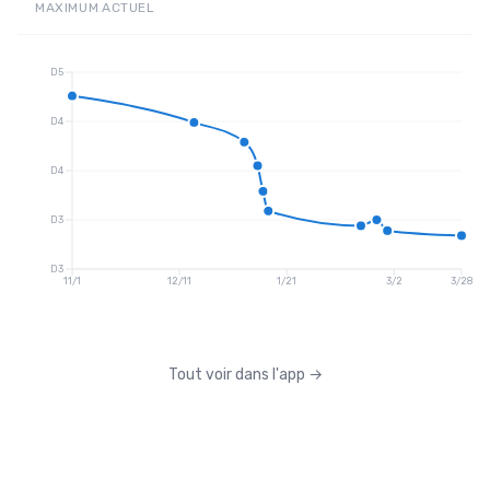
MAXIMUM
ACTUEL
D5
D4
D4
D3
D3
11/1
12/11
1/21
3/2
3/28
Tout voir dans l'app
→