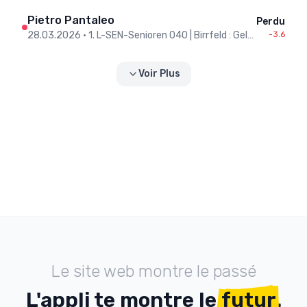
Pietro Pantaleo
Perdu
28.03.2026
•
1. L-SEN-Senioren O40 | Birrfeld : Gelterkinden
-3.6
Voir Plus
Le site web montre le passé
L'appli te montre le
futur
.