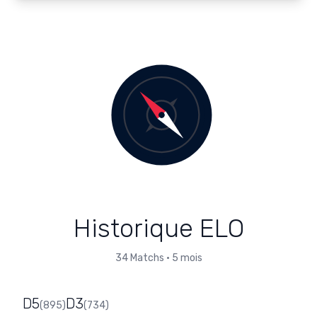
Historique ELO
34
Matchs
•
5 mois
D5
D3
(
895
)
(
734
)