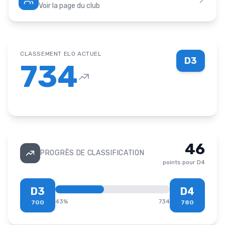
Voir la page du club
CLASSEMENT ELO ACTUEL
D3
734
46
PROGRÈS DE CLASSIFICATION
points pour
D4
D3
D4
43
%
734
700
780