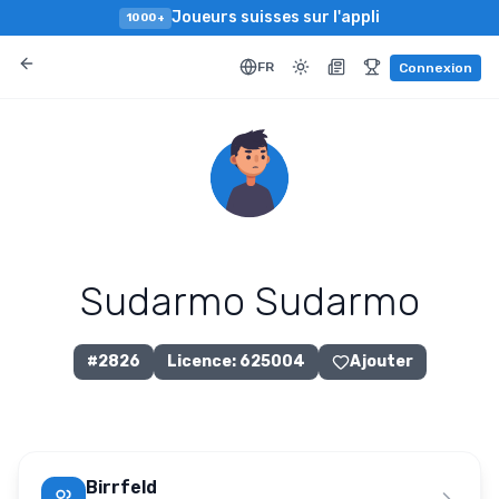
Joueurs suisses sur l'appli
1000+
FR
Connexion
Sudarmo Sudarmo
#
2826
Licence
:
625004
Ajouter
Birrfeld