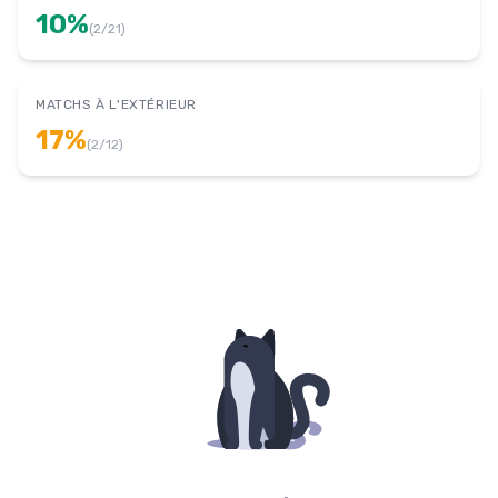
10
%
(
2
/
21
)
MATCHS À L'EXTÉRIEUR
17
%
(
2
/
12
)