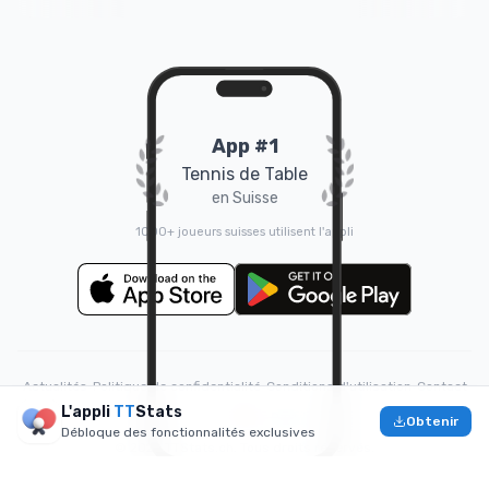
App #1
Tennis de Table
en Suisse
1000+ joueurs suisses utilisent l'appli
Actualités
•
Politique de confidentialité
•
Conditions d'utilisation
•
Contact
L'appli
TT
Stats
❤️
Fait avec
par
Doruk
Obtenir
Débloque des fonctionnalités exclusives
© 2026 TTStats.ch. Tous droits réservés.