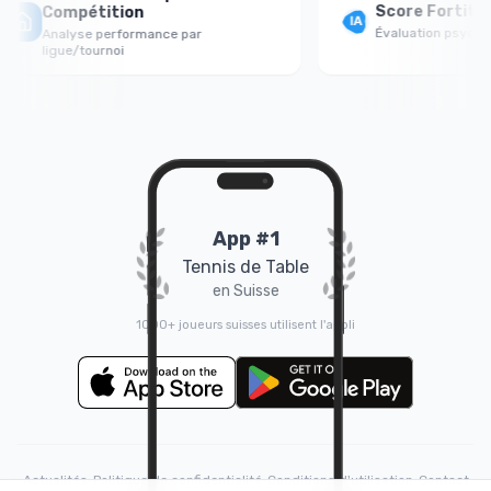
Score Fortitude 
Compétition
Évaluation psychologiq
Analyse performance par
ligue/tournoi
App #1
Tennis de Table
en Suisse
1000+ joueurs suisses utilisent l'appli
Actualités
•
Politique de confidentialité
•
Conditions d'utilisation
•
Contact