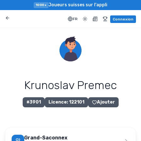
Joueurs suisses sur l'appli
1000+
FR
Connexion
Krunoslav Premec
#
3901
Licence
:
122101
Ajouter
Grand-Saconnex