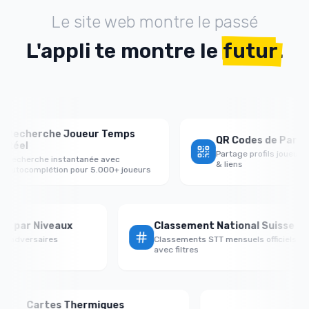
Le site web montre le passé
L'appli te montre le
futur
.
cherche Joueur Temps
QR Codes de Partage P
el
Partage profils joueurs ave
herche instantanée avec
& liens
ocomplétion pour 5.000+ joueurs
ictoire par Niveaux
Classement National Suis
nce vs adversaires
Classements STT mensuels officie
ible/égal
avec filtres
Cartes Thermiques