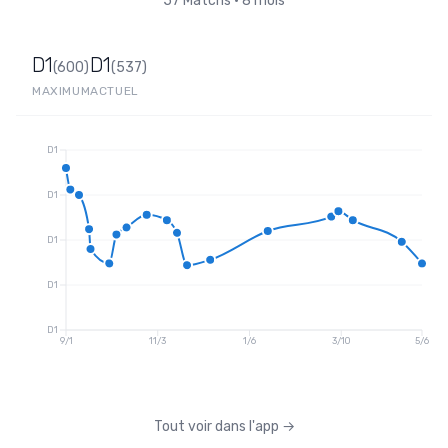
57
Matchs
•
8 mois
D1
D1
(
600
)
(
537
)
MAXIMUM
ACTUEL
D1
D1
D1
D1
D1
9/1
11/3
1/6
3/10
5/6
Tout voir dans l'app
→