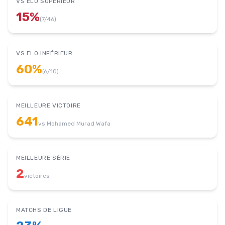
VS ELO SUPÉRIEUR
15
%
(
7
/
46
)
VS ELO INFÉRIEUR
60
%
(
6
/
10
)
MEILLEURE VICTOIRE
641
vs
Mohamed Murad Wafa
MEILLEURE SÉRIE
2
victoires
MATCHS DE LIGUE