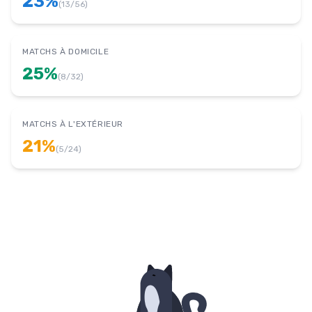
23
%
(
13
/
56
)
MATCHS À DOMICILE
25
%
(
8
/
32
)
MATCHS À L'EXTÉRIEUR
21
%
(
5
/
24
)