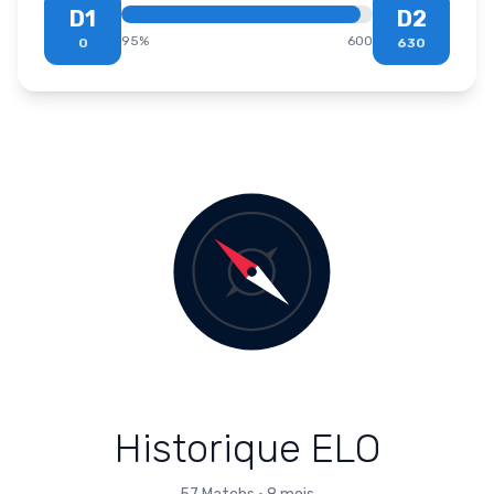
D1
D2
95
%
600
0
630
Historique ELO