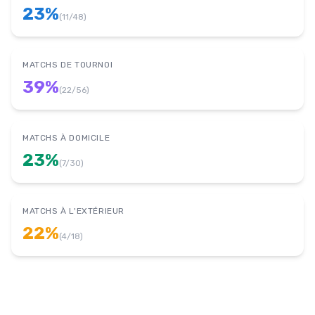
23
%
(
11
/
48
)
MATCHS DE TOURNOI
39
%
(
22
/
56
)
MATCHS À DOMICILE
23
%
(
7
/
30
)
MATCHS À L'EXTÉRIEUR
22
%
(
4
/
18
)