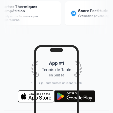
tes Thermiques
Score Fortitude Menta
pétition
Évaluation psychologique jeu 
yse performance par
e/tournoi
App #1
Tennis de Table
en Suisse
1000+ joueurs suisses utilisent l'appli