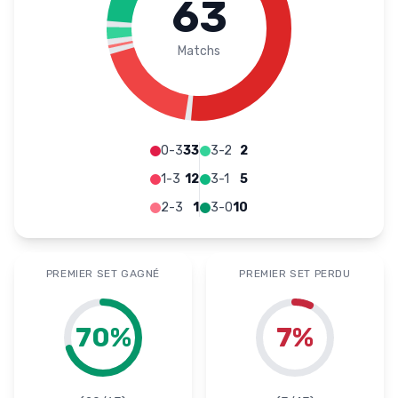
63
Matchs
0-3
33
3-2
2
1-3
12
3-1
5
2-3
1
3-0
10
PREMIER SET GAGNÉ
PREMIER SET PERDU
70
%
7
%