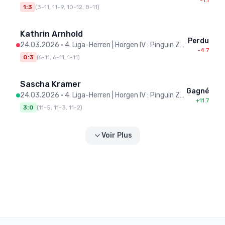
-1.1
1:3
(
3-11, 11-9, 10-12, 8-11
)
Kathrin Arnhold
Perdu
24.03.2026
•
4. Liga-Herren | Horgen IV : Pinguin Zürich IV
-4.7
0:3
(
6-11, 6-11, 1-11
)
Sascha Kramer
Gagné
24.03.2026
•
4. Liga-Herren | Horgen IV : Pinguin Zürich IV
+11.7
3:0
(
11-5, 11-3, 11-2
)
Voir Plus