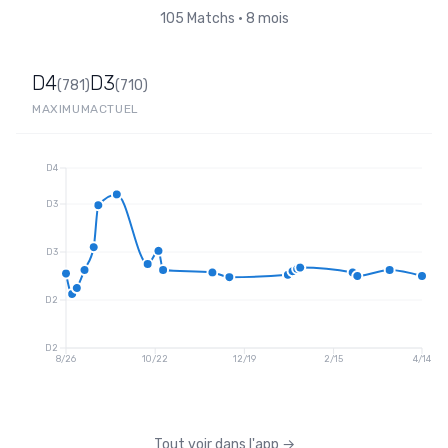
105
Matchs
•
8 mois
D4
D3
(
781
)
(
710
)
MAXIMUM
ACTUEL
D4
D3
D3
D2
D2
8/26
10/22
12/19
2/15
4/14
Tout voir dans l'app
→