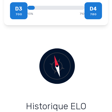
D3
D4
13
%
710
700
780
Historique ELO