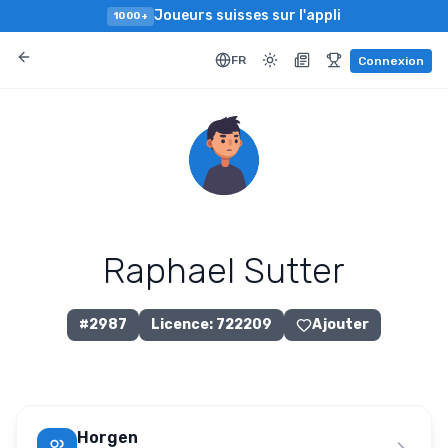
Joueurs suisses sur l'appli
1000+
FR
Connexion
Raphael Sutter
#
2987
Licence
:
722209
Ajouter
Horgen