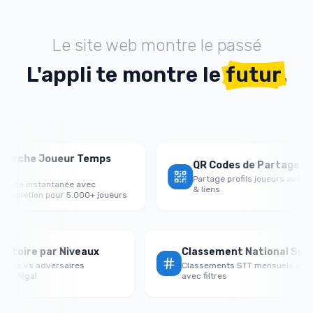
Le site web montre le passé
L'appli te montre le
futur
.
he Joueur Temps
QR Codes de Partage Profil
Partage profils joueurs avec QR co
 instantanée avec
& liens
tion pour 5.000+ joueurs
aux Victoire par Niveaux
Classement National
erformance vs adversaires
Classements STT mensuels 
fort/faible/égal
avec filtres