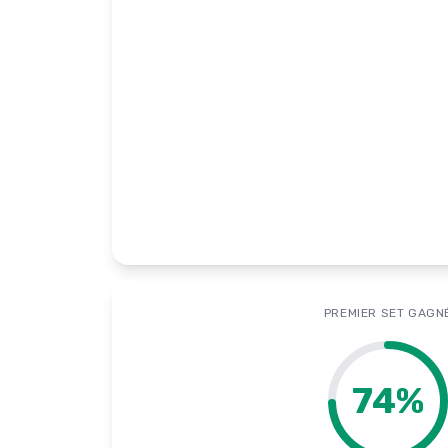
PREMIER SET GAGN
74
%