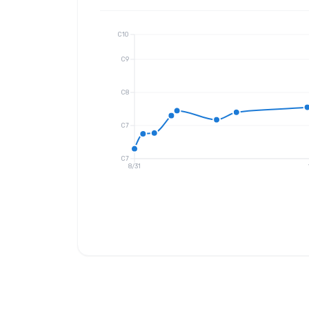
C10
C9
C8
C7
C7
8/31