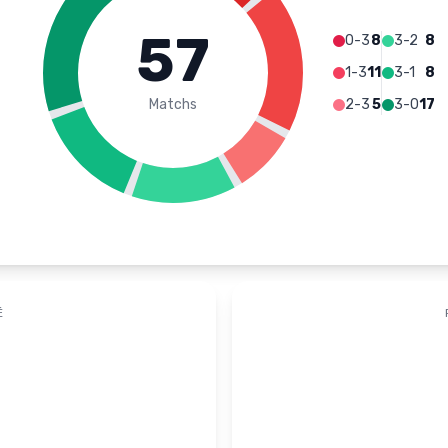
57
0-3
8
3-2
8
1-3
11
3-1
8
Matchs
2-3
5
3-0
17
É