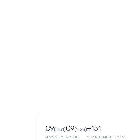
C9
C9
+131
(
1131
)
(
1128
)
MAXIMUM
ACTUEL
CHANGEMENT TOTAL