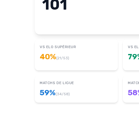
101
VS ELO SUPÉRIEUR
VS EL
40
%
79
(
21
/
53
)
MATCHS DE LIGUE
MATC
59
%
58
(
34
/
58
)