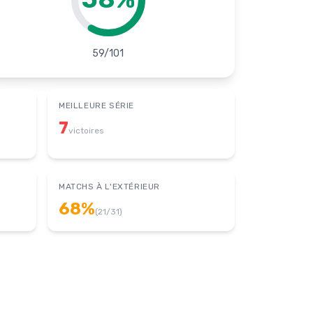
59
/
101
MEILLEURE SÉRIE
7
victoires
MATCHS À L'EXTÉRIEUR
68
%
(
21
/
31
)