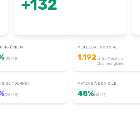
+
132
O INFÉRIEUR
MEILLEURE VICTOIRE
%
1,192
(
38
/
48
)
vs
Su Pheaktra
Chanmongkhon
HS DE TOURNOI
MATCHS À DOMICILE
%
48
%
(
25
/
43
)
(
13
/
27
)