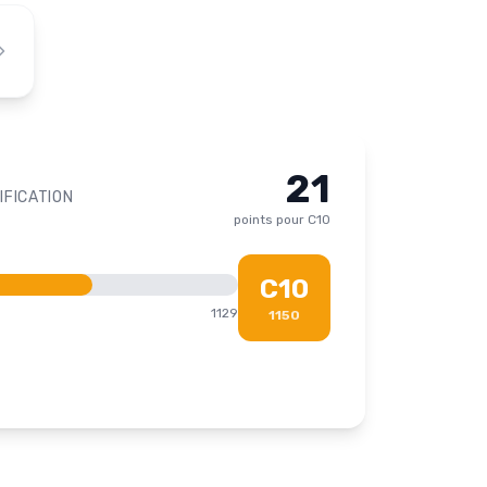
21
IFICATION
points pour
C10
C10
1129
1150