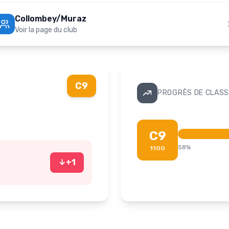
Collombey/Muraz
Voir la page du club
C9
PROGRÈS DE CLASS
C9
58
%
1100
↓
+
1