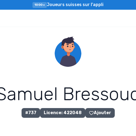
Joueurs suisses sur l'appli
1000+
S
a
m
u
e
l
B
r
e
s
s
o
u
#
737
Licence
:
422048
Ajouter