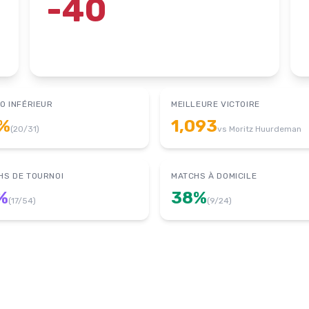
-40
O INFÉRIEUR
MEILLEURE VICTOIRE
%
1,093
(
20
/
31
)
vs
Moritz Huurdeman
HS DE TOURNOI
MATCHS À DOMICILE
%
38
%
(
17
/
54
)
(
9
/
24
)