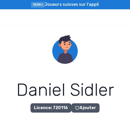
Joueurs suisses sur l'appli
1000+
D
a
n
i
e
l
S
i
d
l
e
r
Licence
:
720116
Ajouter