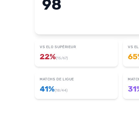
98
VS ELO SUPÉRIEUR
VS EL
22
%
65
(
15
/
67
)
MATCHS DE LIGUE
MATC
41
%
31
(
18
/
44
)