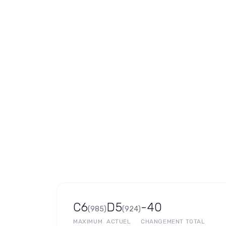
C6
D5
-40
(
985
)
(
924
)
MAXIMUM
ACTUEL
CHANGEMENT TOTAL