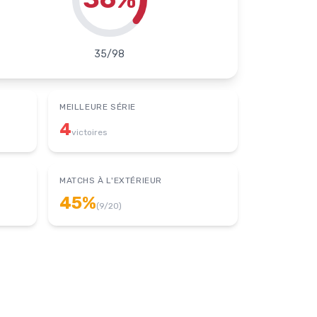
35
/
98
MEILLEURE SÉRIE
4
victoires
MATCHS À L'EXTÉRIEUR
45
%
(
9
/
20
)