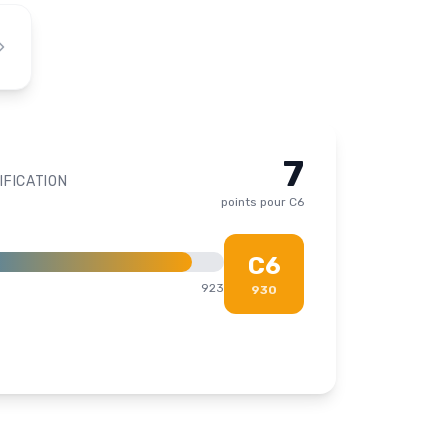
7
IFICATION
points pour
C6
C6
923
930