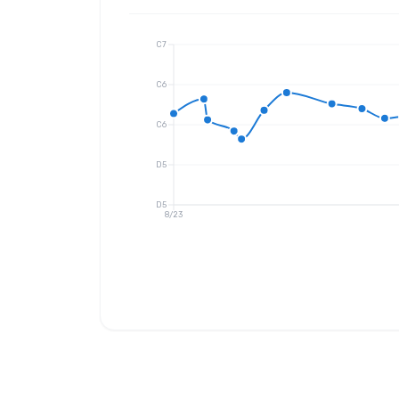
C7
C6
C6
D5
D5
8/23