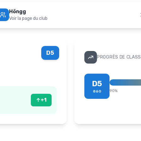
Höngg
Voir la page du club
D5
PROGRÈS DE CLASS
D5
90
%
860
↑
+
1