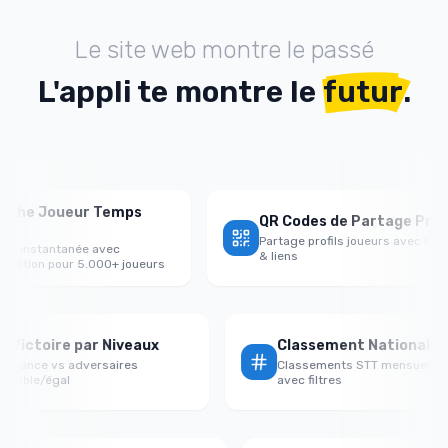
Le site web montre le passé
L'appli te montre le
futur
.
 Joueur Temps
QR Codes de Partage Profil
Partage profils joueurs avec QR codes
stantanée avec
& liens
on pour 5.000+ joueurs
Taux Victoire par Niveaux
Classement Nation
Performance vs adversaires
Classements STT mensue
+fort/faible/égal
avec filtres