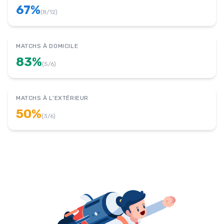
67
%
(
8
/
12
)
MATCHS À DOMICILE
83
%
(
5
/
6
)
MATCHS À L'EXTÉRIEUR
50
%
(
3
/
6
)