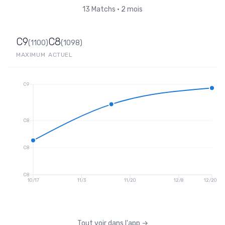
13
Matchs
•
2 mois
C9
C8
(
1100
)
(
1098
)
MAXIMUM
ACTUEL
C9
C8
C8
C8
10/17
11/3
11/20
12/8
12/20
Tout voir dans l'app
→