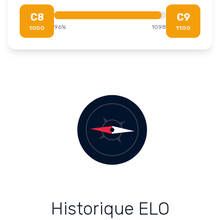
C8
C9
96
%
1098
1050
1100
Historique ELO