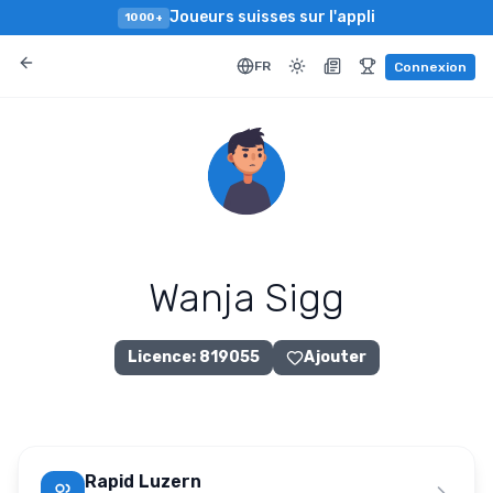
Joueurs suisses sur l'appli
1000+
FR
Connexion
Wanja Sigg
Licence
:
819055
Ajouter
Rapid Luzern