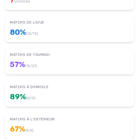
7
victoires
MATCHS DE LIGUE
80
%
(
12
/
15
)
MATCHS DE TOURNOI
57
%
(
12
/
21
)
MATCHS À DOMICILE
89
%
(
8
/
9
)
MATCHS À L'EXTÉRIEUR
67
%
(
4
/
6
)