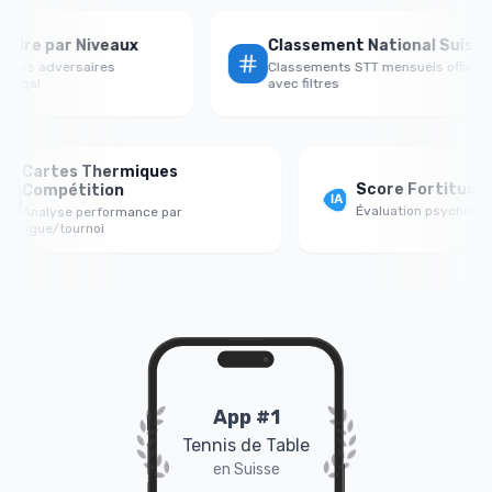
 Victoire par Niveaux
Classement National Su
ormance vs adversaires
Classements STT mensuels off
/faible/égal
avec filtres
Cartes Thermiques
Score Fortitude Me
Compétition
Évaluation psychologique 
Analyse performance par
ligue/tournoi
App #1
Tennis de Table
en Suisse