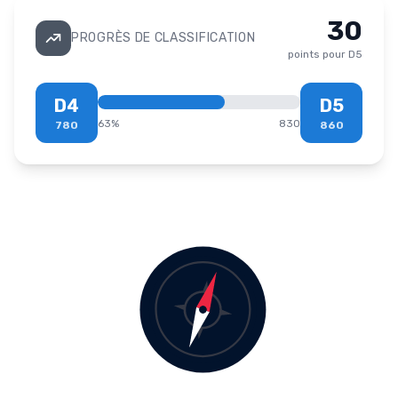
30
PROGRÈS DE CLASSIFICATION
points pour
D5
D4
D5
63
%
830
780
860