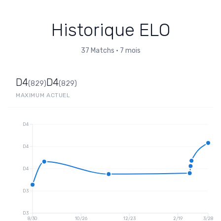
Historique ELO
37
Matchs
•
7 mois
D4
D4
(
829
)
(
829
)
MAXIMUM
ACTUEL
D4
D4
D4
D3
D3
8/30
10/26
12/23
2/19
3/28