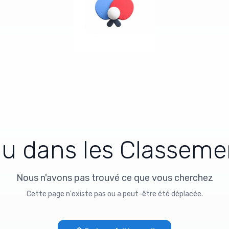
d
u
d
a
n
s
l
e
s
C
l
a
s
s
e
m
e
Nous n'avons pas trouvé ce que vous cherchez
Cette page n'existe pas ou a peut-être été déplacée.