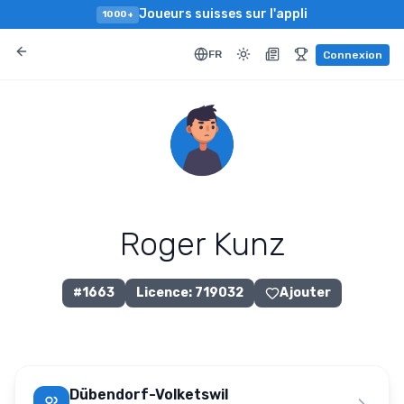
Joueurs suisses sur l'appli
1000+
FR
Connexion
Roger Kunz
#
1663
Licence
:
719032
Ajouter
Dübendorf-Volketswil