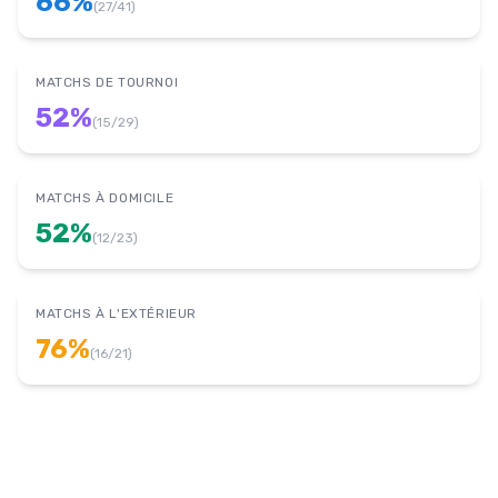
66
%
(
27
/
41
)
MATCHS DE TOURNOI
52
%
(
15
/
29
)
MATCHS À DOMICILE
52
%
(
12
/
23
)
MATCHS À L'EXTÉRIEUR
76
%
(
16
/
21
)