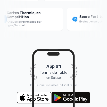
Cartes Thermiques
Score Fortitude Me
Compétition
Évaluation psychologique 
Analyse performance par
ligue/tournoi
App #1
Tennis de Table
en Suisse
1000+ joueurs suisses utilisent l'appli