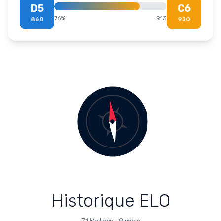
D5
C6
76
%
913
860
930
Historique ELO