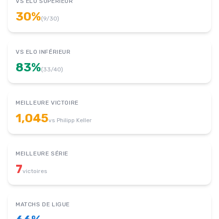
VS ELO SUPÉRIEUR
30
%
(
9
/
30
)
VS ELO INFÉRIEUR
83
%
(
33
/
40
)
MEILLEURE VICTOIRE
1,045
vs
Philipp Keller
MEILLEURE SÉRIE
7
victoires
MATCHS DE LIGUE