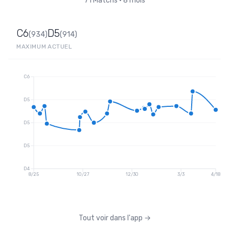
71
Matchs
•
8 mois
C6
D5
(
934
)
(
914
)
MAXIMUM
ACTUEL
C6
D5
D5
D5
D4
8/25
10/27
12/30
3/3
4/18
Tout voir dans l'app
→