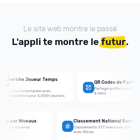
Le site web montre le passé
L'appli te montre le
futur
.
erche Joueur Temps
QR Codes de Partage Prof
Partage profils joueurs avec QR
che instantanée avec
& liens
mplétion pour 5.000+ joueurs
 Victoire par Niveaux
Classement National Su
ormance vs adversaires
Classements STT mensuels off
/faible/égal
avec filtres