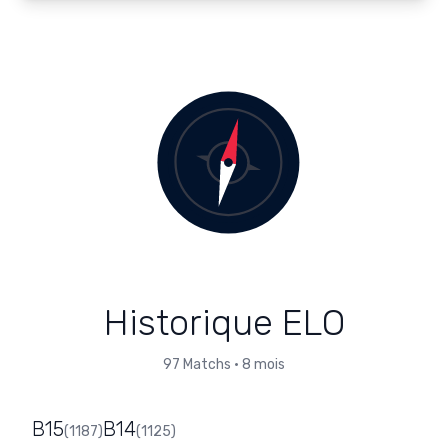
Historique ELO
97
Matchs
•
8 mois
B15
B14
(
1187
)
(
1125
)