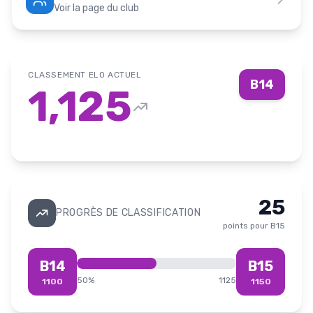
Voir la page du club
CLASSEMENT ELO ACTUEL
B14
1,125
25
PROGRÈS DE CLASSIFICATION
points pour
B15
B14
B15
50
%
1125
1100
1150