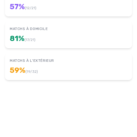
57
%
(
12
/
21
)
MATCHS À DOMICILE
81
%
(
17
/
21
)
MATCHS À L'EXTÉRIEUR
59
%
(
19
/
32
)