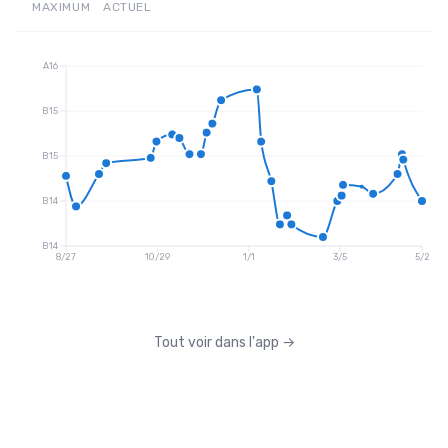
MAXIMUM
ACTUEL
A16
B15
B15
B14
B14
8/27
10/29
1/1
3/5
5/2
Tout voir dans l'app
→