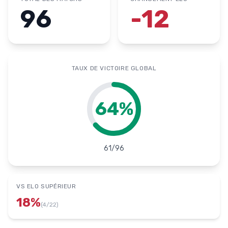
96
-12
TAUX DE VICTOIRE GLOBAL
64
%
61
/
96
VS ELO SUPÉRIEUR
18
%
(
4
/
22
)