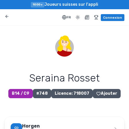
Joueurs suisses sur l'appli
1000+
FR
Connexion
Seraina Rosset
B14 / C9
#
748
Licence
:
718007
Ajouter
Horgen