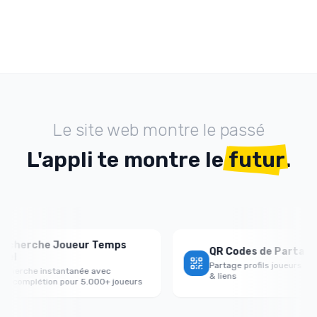
Le site web montre le passé
L'appli te montre le
futur
.
erche Joueur Temps
QR Codes de Partage Prof
Partage profils joueurs avec Q
che instantanée avec
& liens
mplétion pour 5.000+ joueurs