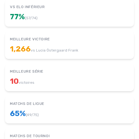
VS ELO INFÉRIEUR
77
%
(
57
/
74
)
MEILLEURE VICTOIRE
1,266
vs
Lucia Östergaard Frank
MEILLEURE SÉRIE
10
victoires
MATCHS DE LIGUE
65
%
(
49
/
75
)
MATCHS DE TOURNOI