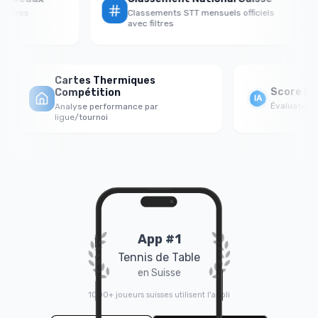
versaires
Classements STT mensuels officiels
avec filtres
Cartes Thermiques
Score For
Compétition
Évaluation ps
Analyse performance par
ligue/tournoi
App #1
Tennis de Table
en Suisse
1000+ joueurs suisses utilisent l'appli