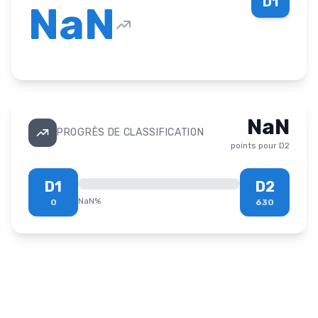
D1
NaN
NaN
PROGRÈS DE CLASSIFICATION
points pour
D2
D1
D2
NaN
%
0
630