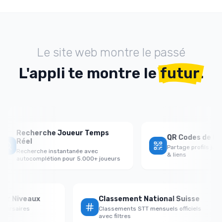
Le site web montre le passé
L'appli te montre le
futur
.
Recherche Joueur Temps
QR Codes de Part
Réel
Partage profils joue
Recherche instantanée avec
& liens
autocomplétion pour 5.000+ joueurs
e par Niveaux
Classement National Suisse
 adversaires
Classements STT mensuels officiels
l
avec filtres