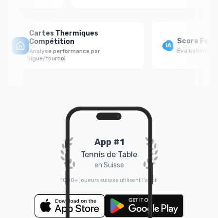
Cartes Thermiques
Score Forti
Compétition
Évaluation psych
Analyse performance par
ligue/tournoi
App #1
Tennis de Table
en Suisse
1000+ joueurs suisses utilisent l'appli