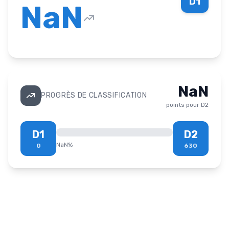
D1
NaN
NaN
PROGRÈS DE CLASSIFICATION
points pour
D2
D1
D2
NaN
%
0
630