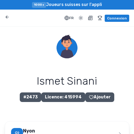
Joueurs suisses sur l'appli
1000+
FR
Connexion
Ismet Sinani
#
2473
Licence
:
415994
Ajouter
Nyon