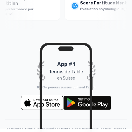
Score Fortitude Mentale
tition
Évaluation psychologique jeu par 
 performance par
urnoi
App #1
Tennis de Table
en Suisse
1000+ joueurs suisses utilisent l'appli
Actualités
•
Politique de confidentialité
•
Conditions d'utilisation
•
Contact