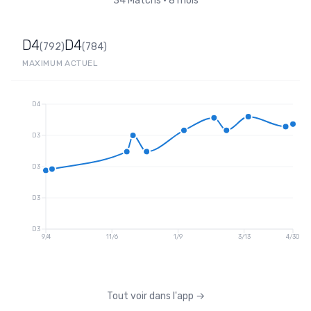
34
Matchs
•
8 mois
D4
D4
(
792
)
(
784
)
MAXIMUM
ACTUEL
D4
D3
D3
D3
D3
9/4
11/6
1/9
3/13
4/30
Tout voir dans l'app
→