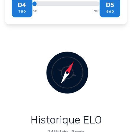
D4
D5
6
%
785
780
860
Historique ELO