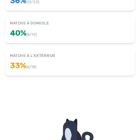
36
%
(
12
/
33
)
MATCHS À DOMICILE
40
%
(
6
/
15
)
MATCHS À L'EXTÉRIEUR
33
%
(
6
/
18
)