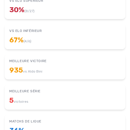
VS ELO SUPÉRIEUR
30
%
(
8
/
27
)
VS ELO INFÉRIEUR
67
%
(
4
/
6
)
MEILLEURE VICTOIRE
935
vs
Aldo Bini
MEILLEURE SÉRIE
5
victoires
MATCHS DE LIGUE