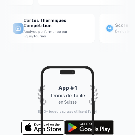
Cartes Thermiques
Score For
Compétition
Évaluation p
Analyse performance par
ligue/tournoi
App #1
Tennis de Table
en Suisse
1000+ joueurs suisses utilisent l'appli