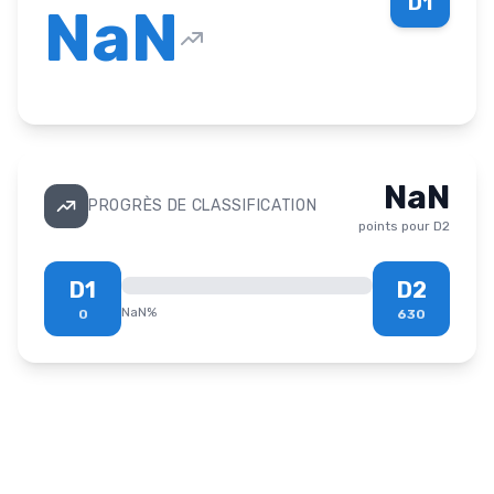
D1
NaN
NaN
PROGRÈS DE CLASSIFICATION
points pour
D2
D1
D2
NaN
%
0
630