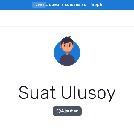
Joueurs suisses sur l'appli
1000+
S
u
a
t
U
l
u
s
o
y
Ajouter