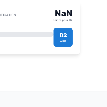
NaN
IFICATION
points pour
D2
D2
630