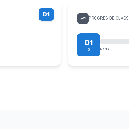
D1
PROGRÈS DE CLASS
D1
NaN
%
0