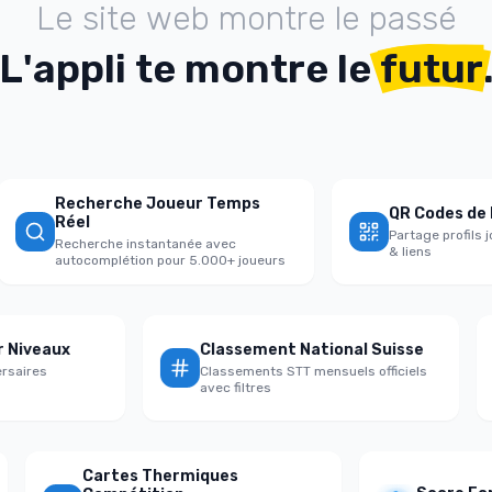
L
e
s
i
t
e
w
e
b
m
o
n
t
r
e
l
e
p
a
s
s
é
L
'
a
p
p
l
i
t
e
m
o
n
t
r
e
l
e
futur
Recherche Joueur Temps
QR Codes de Pa
Réel
Partage profils jo
Recherche instantanée avec
& liens
autocomplétion pour 5.000+ joueurs
par Niveaux
Classement National Suisse
dversaires
Classements STT mensuels officiels
avec filtres
Cartes Thermiques