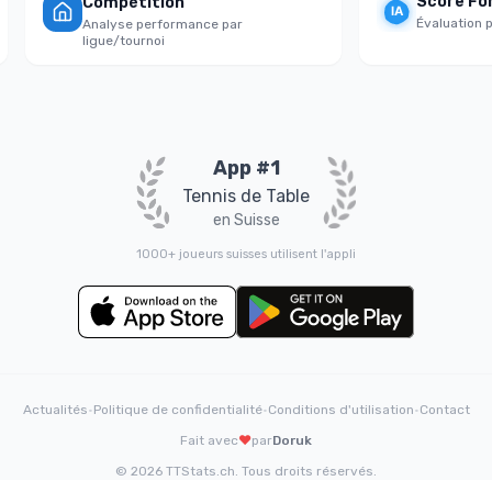
Score Fort
Compétition
Évaluation psy
Analyse performance par
ligue/tournoi
App #1
Tennis de Table
en Suisse
1000+ joueurs suisses utilisent l'appli
Actualités
•
Politique de confidentialité
•
Conditions d'utilisation
•
Contact
Fait avec
❤️
par
Doruk
© 2026 TTStats.ch. Tous droits réservés.