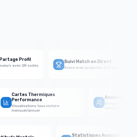
.
rtage Profil
Suivi Match en Direct
ueurs avec QR codes
Score avec projection ELO temps réel
Cartes Thermiques
Analyse Fac
Performance
Enregistrement
Visualisations taux victoire
complets
mensuel/annuel
Statistiques Avancées