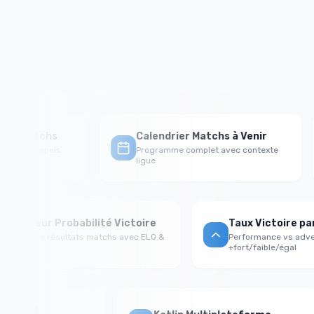
sh Matchs
Calendrier Matchs à Venir
avec rappels
Programme complet avec contexte
ligue
Moteur Probabilité Victoire
Taux Victoire 
Calcule résultats matchs avec ELO &
Performance vs a
stats
+fort/faible/égal
-First