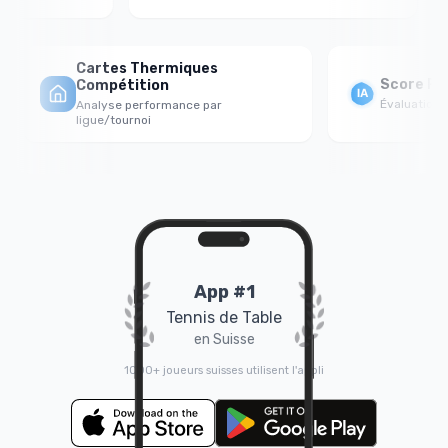
Cartes Thermiques
Score For
Compétition
Évaluation ps
Analyse performance par
ligue/tournoi
App #1
Tennis de Table
en Suisse
1000+ joueurs suisses utilisent l'appli