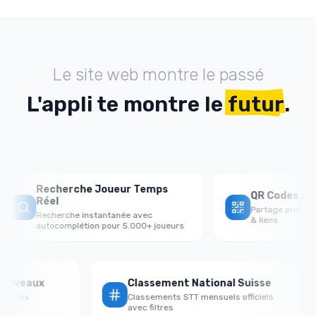
Le site web montre le passé
L'appli te montre le
futur
.
Recherche Joueur Temps
QR Codes de P
Réel
Partage profils j
Recherche instantanée avec
& liens
autocomplétion pour 5.000+ joueurs
ar Niveaux
Classement National Suisse
versaires
Classements STT mensuels officiels
avec filtres