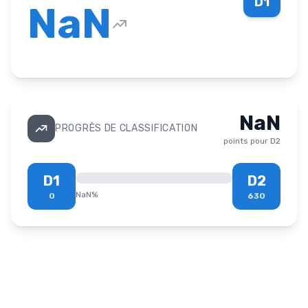
D1
NaN
NaN
PROGRÈS DE CLASSIFICATION
points pour
D2
D1
D2
NaN
%
0
630