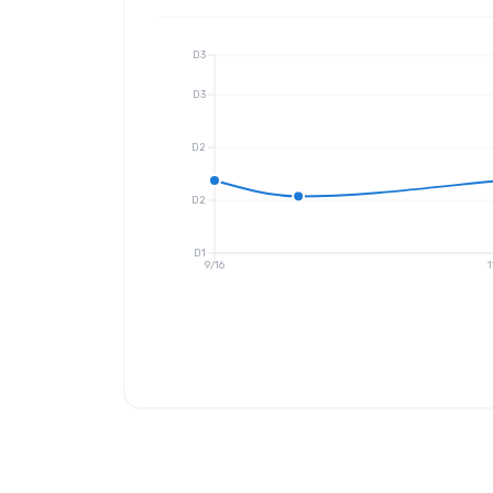
D3
D3
D2
D2
D1
9/16
1