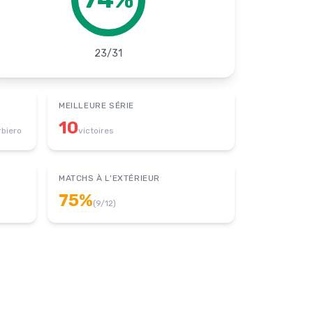
23
/
31
MEILLEURE SÉRIE
10
rbiero
victoires
MATCHS À L'EXTÉRIEUR
75
%
(
9
/
12
)