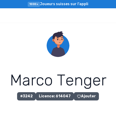
Joueurs suisses sur l'appli
1000+
M
a
r
c
o
T
e
n
g
e
r
#
3242
Licence
:
614047
Ajouter