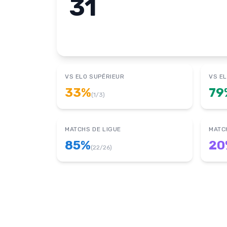
31
VS ELO SUPÉRIEUR
VS EL
33
%
79
(
1
/
3
)
MATCHS DE LIGUE
MATC
85
%
20
(
22
/
26
)