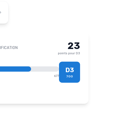
23
IFICATION
points pour
D3
D3
677
700