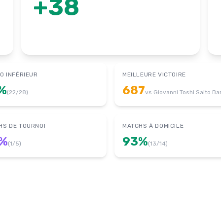
+
38
O INFÉRIEUR
MEILLEURE VICTOIRE
%
687
(
22
/
28
)
vs
Giovanni Toshi Saito Ba
HS DE TOURNOI
MATCHS À DOMICILE
%
93
%
(
1
/
5
)
(
13
/
14
)