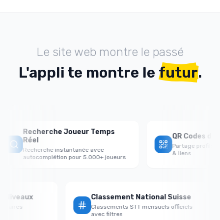
Le site web montre le passé
L'appli te montre le
futur
.
Recherche Joueur Temps
QR Codes de Pa
Réel
Partage profils j
Recherche instantanée avec
& liens
autocomplétion pour 5.000+ joueurs
par Niveaux
Classement National Suisse
versaires
Classements STT mensuels officiels
avec filtres