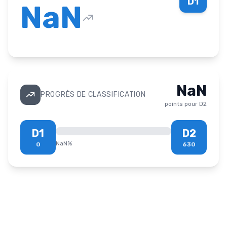
D1
NaN
NaN
PROGRÈS DE CLASSIFICATION
points pour
D2
D1
D2
NaN
%
0
630