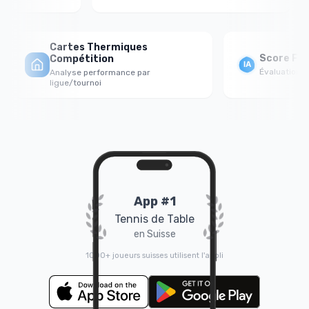
Cartes Thermiques
Score Fort
Compétition
Évaluation ps
Analyse performance par
ligue/tournoi
App #1
Tennis de Table
en Suisse
1000+ joueurs suisses utilisent l'appli