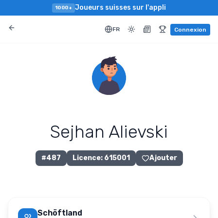
Joueurs suisses sur l'appli
1000+
FR
Connexion
Sejhan Alievski
#
487
Licence
:
615001
Ajouter
Schöftland