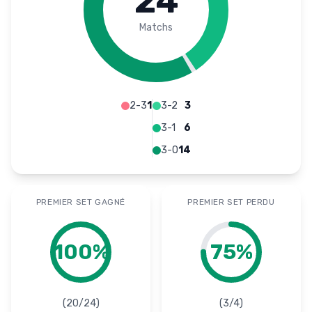
24
Matchs
2-3
1
3-2
3
3-1
6
3-0
14
PREMIER SET GAGNÉ
PREMIER SET PERDU
100
%
75
%
(
20
/
24
)
(
3
/
4
)