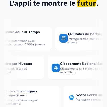
L'appli te montre le
futur
.
che Joueur Temps
QR Codes de Partage Profil
Partage profils joueurs avec QR c
e instantanée avec
& liens
létion pour 5.000+ joueurs
ux Victoire par Niveaux
Classement National 
rformance vs adversaires
Classements STT mensuels o
rt/faible/égal
avec filtres
rtes Thermiques
Score Fortitude Ment
ompétition
Évaluation psychologique je
alyse performance par
gue/tournoi