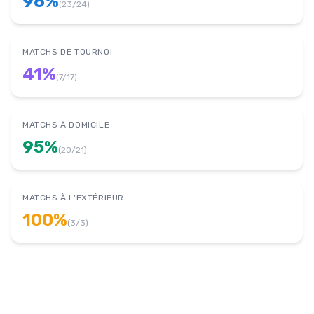
96
%
(
23
/
24
)
MATCHS DE TOURNOI
41
%
(
7
/
17
)
MATCHS À DOMICILE
95
%
(
20
/
21
)
MATCHS À L'EXTÉRIEUR
100
%
(
3
/
3
)