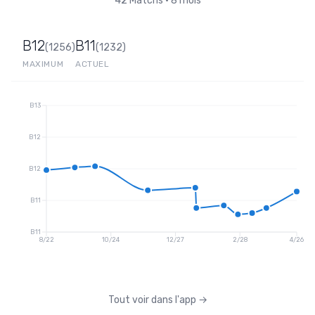
42
Matchs
•
8 mois
B12
B11
(
1256
)
(
1232
)
MAXIMUM
ACTUEL
B13
B12
B12
B11
B11
8/22
10/24
12/27
2/28
4/26
Tout voir dans l'app
→