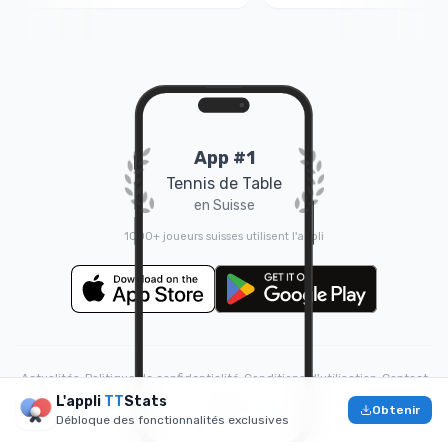
App #1
Tennis de Table
en Suisse
1000+ joueurs suisses utilisent l'appli
Actualités
•
Politique de confidentialité
•
Conditions d'utilisation
•
Contact
L'appli
TT
Stats
Fait avec
❤️
par
Doruk
Obtenir
Débloque des fonctionnalités exclusives
© 2026 TTStats.ch. Tous droits réservés.