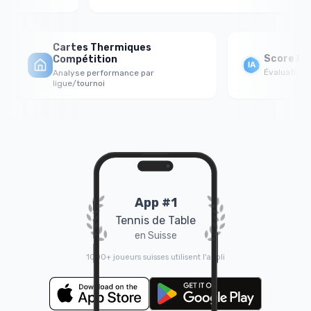
Cartes Thermiques
Score For
Compétition
Évaluation ps
Analyse performance par
ligue/tournoi
App #1
Tennis de Table
en Suisse
1000+ joueurs suisses utilisent l'appli