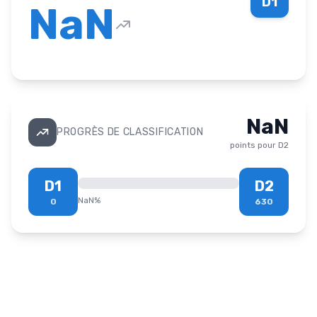
D1
NaN
NaN
PROGRÈS DE CLASSIFICATION
points pour
D2
D1
D2
NaN
%
0
630