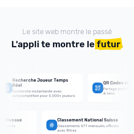
Le site web montre le passé
L'appli te montre le
futur
.
Recherche Joueur Temps
QR Codes de Par
Réel
Partage profils jou
Recherche instantanée avec
& liens
autocomplétion pour 5.000+ joueurs
 par Niveaux
Classement National Suisse
dversaires
Classements STT mensuels officiels
avec filtres