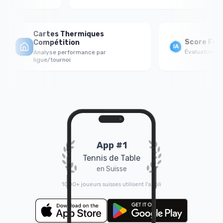
Cartes Thermiques
Score Fort
Compétition
Évaluation psy
Analyse performance par
ligue/tournoi
App #1
Tennis de Table
en Suisse
1000+ joueurs suisses utilisent l'appli