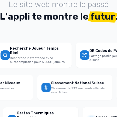
L
e
s
i
t
e
w
e
b
m
o
n
t
r
e
l
e
p
a
s
s
é
L
'
a
p
p
l
i
t
e
m
o
n
t
r
e
l
e
futur
Recherche Joueur Temps
QR Codes de Parta
Réel
Partage profils joueu
Recherche instantanée avec
& liens
autocomplétion pour 5.000+ joueurs
re par Niveaux
Classement National Suisse
s adversaires
Classements STT mensuels officiels
al
avec filtres
Cartes Thermiques