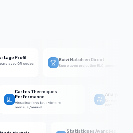
.
ge Profil
Suivi Match en Direct
rs avec QR codes
Score avec projection ELO temps réel
Cartes Thermiques
Analyse 
Performance
Enregistrem
Visualisations taux victoire
complets
mensuel/annuel
Statistiques Avancées