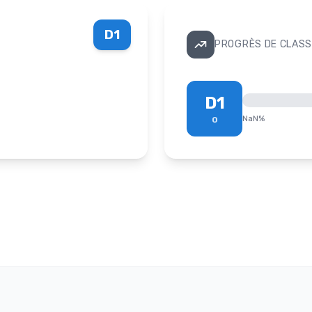
D1
PROGRÈS DE CLASS
D1
NaN
%
0