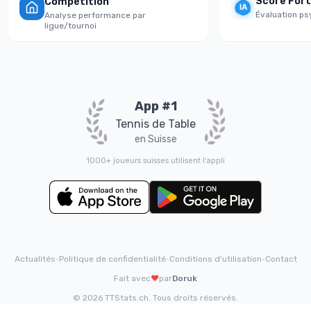
Score Fortit
Compétition
Évaluation psycho
Analyse performance par
ligue/tournoi
App #1
Tennis de Table
en Suisse
1000+ joueurs suisses utilisent l'appli
Actualités
•
Politique de confidentialité
•
Conditions d'utilisation
•
Contact
Fait avec
❤️
par
Doruk
© 2026 TTStats.ch. Tous droits réservés.