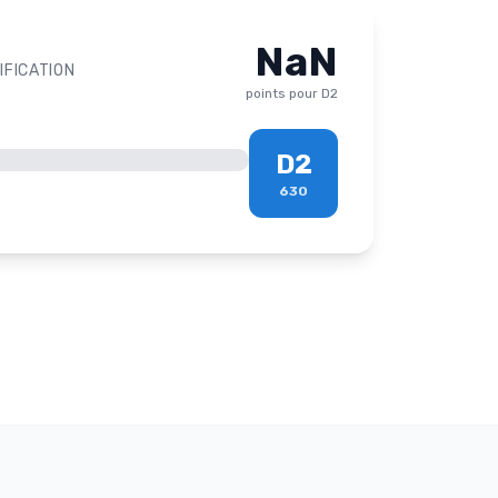
NaN
IFICATION
points pour
D2
D2
630