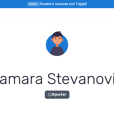
Joueurs suisses sur l'appli
1000+
a
m
a
r
a
S
t
e
v
a
n
o
v
Ajouter