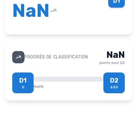
D1
NaN
NaN
PROGRÈS DE CLASSIFICATION
points pour
D2
D1
D2
NaN
%
0
630