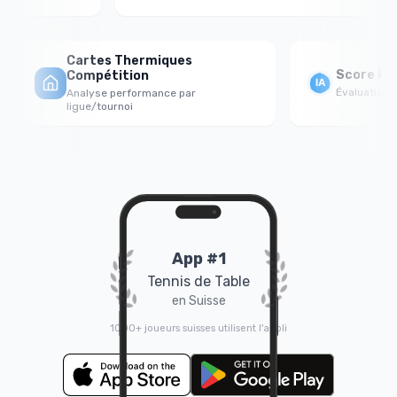
Cartes Thermiques
Score For
Compétition
Évaluation ps
Analyse performance par
ligue/tournoi
App #1
Tennis de Table
en Suisse
1000+ joueurs suisses utilisent l'appli