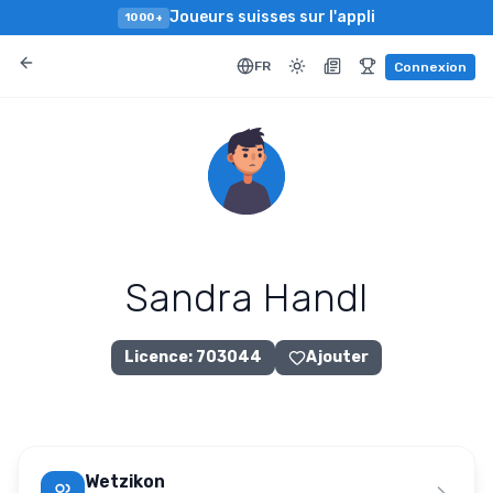
Joueurs suisses sur l'appli
1000+
FR
Connexion
Sandra Handl
Licence
:
703044
Ajouter
Wetzikon