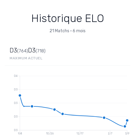
Historique ELO
21
Matchs
•
6 mois
D3
D3
(
764
)
(
718
)
MAXIMUM
ACTUEL
D4
D3
D3
D3
D3
9/4
10/26
12/17
2/7
3/9