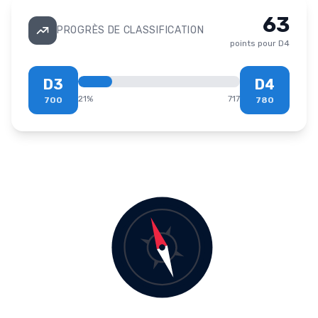
63
PROGRÈS DE CLASSIFICATION
points pour
D4
D3
D4
21
%
717
700
780