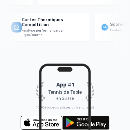
Cartes Thermiques
Score For
Compétition
Évaluation ps
Analyse performance par
ligue/tournoi
App #1
Tennis de Table
en Suisse
1000+ joueurs suisses utilisent l'appli