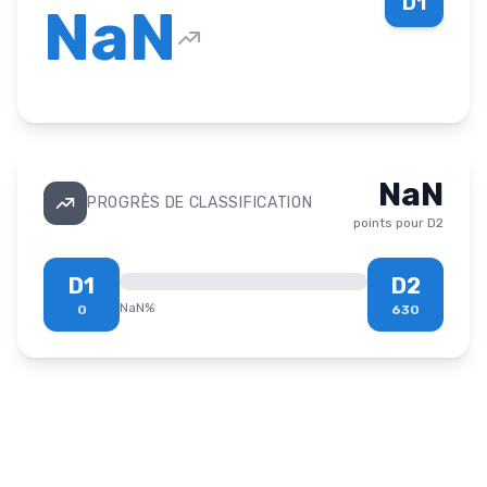
D1
NaN
NaN
PROGRÈS DE CLASSIFICATION
points pour
D2
D1
D2
NaN
%
0
630