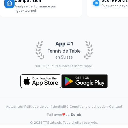
Score Fortitu
Compétition
Évaluation psychol
Analyse performance par
ligue/tournoi
App #1
Tennis de Table
en Suisse
1000+ joueurs suisses utilisent l'appli
Actualités
•
Politique de confidentialité
•
Conditions d'utilisation
•
Contact
❤️
Fait avec
par
Doruk
© 2026 TTStats.ch. Tous droits réservés.