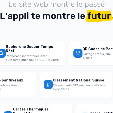
L
e
s
i
t
e
w
e
b
m
o
n
t
r
e
l
e
p
a
s
s
é
L
'
a
p
p
l
i
t
e
m
o
n
t
r
e
l
e
futur
Recherche Joueur Temps
QR Codes de Partag
Réel
Partage profils joueurs
Recherche instantanée avec
& liens
autocomplétion pour 5.000+ joueurs
ire par Niveaux
Classement National Suisse
vs adversaires
Classements STT mensuels officiels
égal
avec filtres
Cartes Thermiques