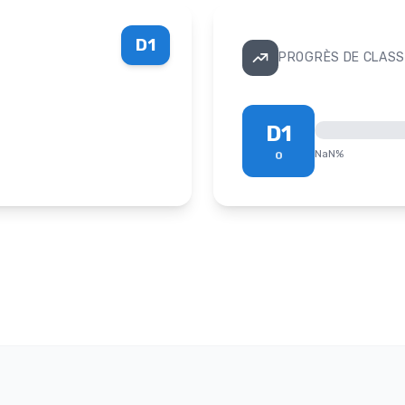
D1
PROGRÈS DE CLASS
D1
NaN
%
0