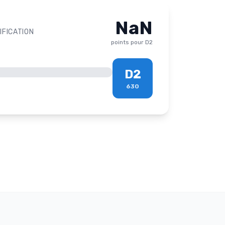
NaN
IFICATION
points pour
D2
D2
630