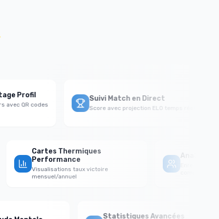
.
e Profil
Suivi Match en Direct
 avec QR codes
Score avec projection ELO temps réel
Cartes Thermiques
Analyse
Performance
Enregistr
Visualisations taux victoire
complets
mensuel/annuel
Statistiques Avancées