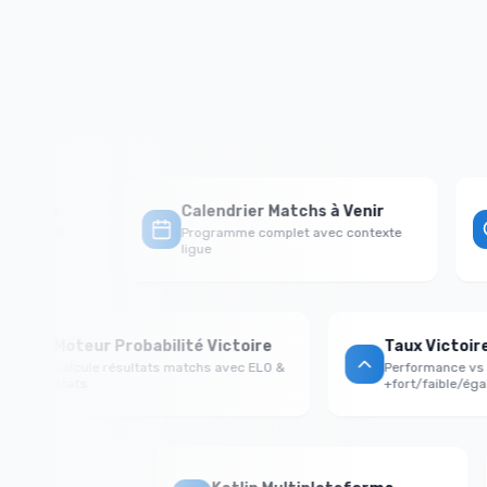
atchs
Calendrier Matchs à Venir
rappels
Programme complet avec contexte
ligue
Moteur Probabilité Victoire
Taux Victo
Calcule résultats matchs avec ELO &
Performance 
stats
+fort/faible/
rst