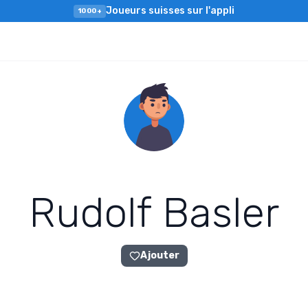
Joueurs suisses sur l'appli
1000+
R
u
d
o
l
f
B
a
s
l
e
r
Ajouter