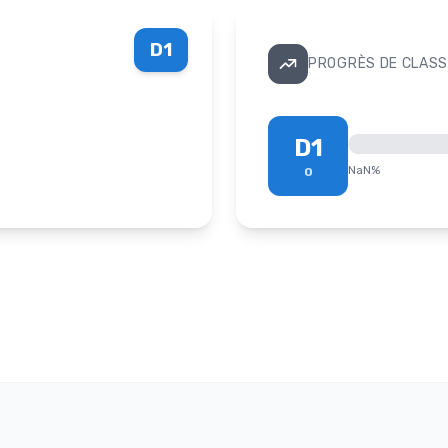
D1
PROGRÈS DE CLASS
D1
NaN
%
0