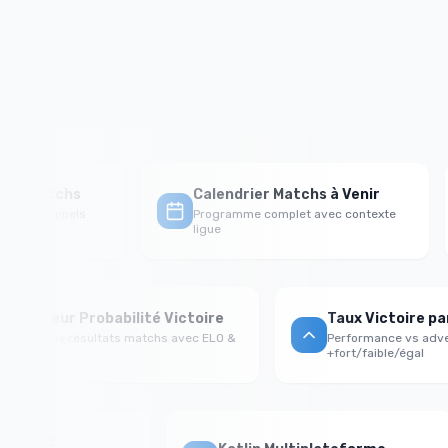
 Matchs
Calendrier Matchs à Venir
ec rappels
Programme complet avec contexte
ligue
Moteur Probabilité Victoire
Taux Victoir
Calcule résultats matchs avec ELO &
Performance vs
stats
+fort/faible/ég
First