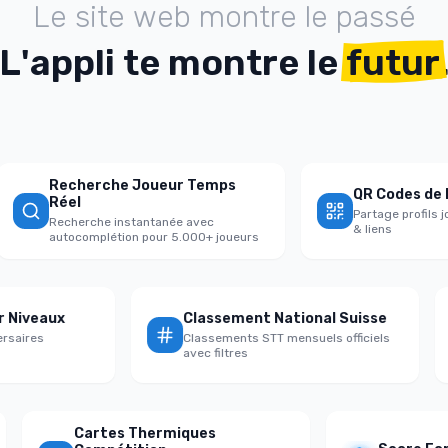
L
e
s
i
t
e
w
e
b
m
o
n
t
r
e
l
e
p
a
s
s
é
L
'
a
p
p
l
i
t
e
m
o
n
t
r
e
l
e
futur
Recherche Joueur Temps
QR Codes de Part
Réel
Partage profils joue
Recherche instantanée avec
& liens
autocomplétion pour 5.000+ joueurs
e par Niveaux
Classement National Suisse
 adversaires
Classements STT mensuels officiels
al
avec filtres
Cartes Thermiques