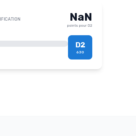
NaN
IFICATION
points pour
D2
D2
630