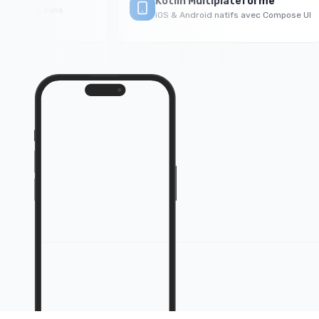
Kotlin Multiplateforme
cache sans
iOS & Android natifs avec Compose UI