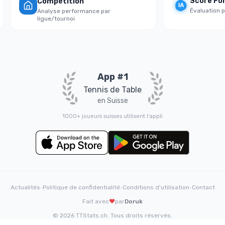
Score Fortit
Compétition
Évaluation psych
Analyse performance par
ligue/tournoi
App #1
Tennis de Table
en Suisse
1000+ joueurs suisses utilisent l'appli
Actualités
•
Politique de confidentialité
•
Conditions d'utilisation
•
Contact
Fait avec
❤️
par
Doruk
© 2026 TTStats.ch. Tous droits réservés.