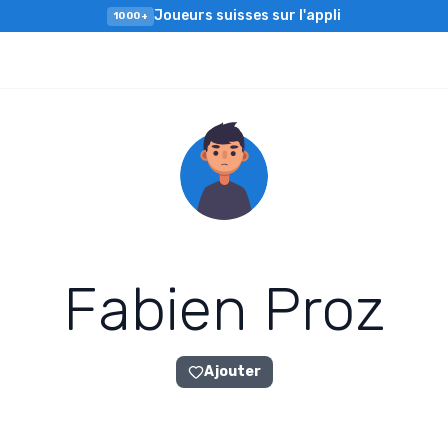
Joueurs suisses sur l'appli
1000+
F
a
b
i
e
n
P
r
o
z
Ajouter