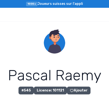
Joueurs suisses sur l'appli
1000+
P
a
s
c
a
l
R
a
e
m
y
#
545
Licence
:
101121
Ajouter