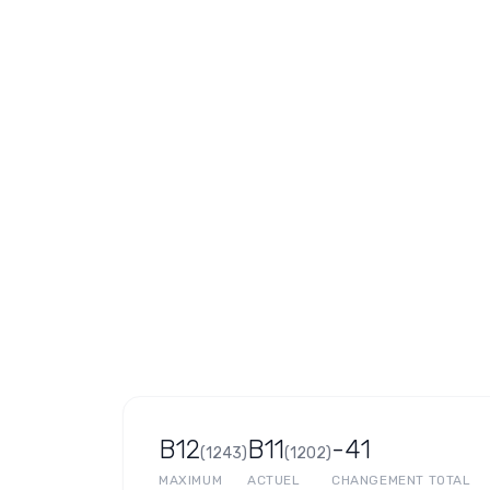
B12
B11
-41
(
1243
)
(
1202
)
MAXIMUM
ACTUEL
CHANGEMENT TOTAL