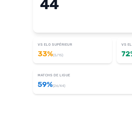
44
VS ELO SUPÉRIEUR
VS EL
33
%
72
(
5
/
15
)
MATCHS DE LIGUE
59
%
(
26
/
44
)