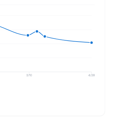
3/10
4/28