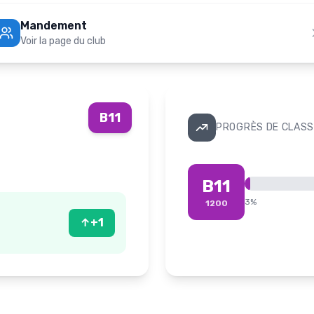
Mandement
Voir la page du club
B11
PROGRÈS DE CLASS
B11
3
%
1200
↑
+
1