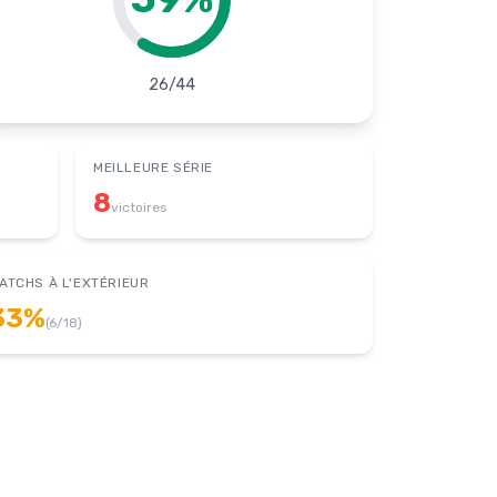
26
/
44
MEILLEURE SÉRIE
8
victoires
ATCHS À L'EXTÉRIEUR
33
%
(
6
/
18
)