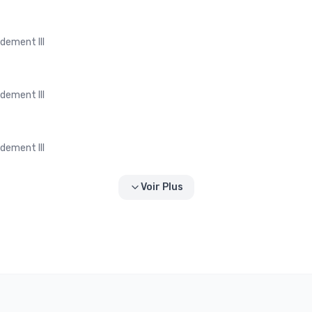
dement III
dement III
dement III
Voir Plus