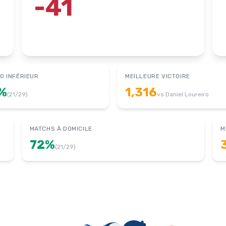
-41
O INFÉRIEUR
MEILLEURE VICTOIRE
%
1,316
(
21
/
29
)
vs
Daniel Loureiro
MATCHS À DOMICILE
M
72
%
(
21
/
29
)