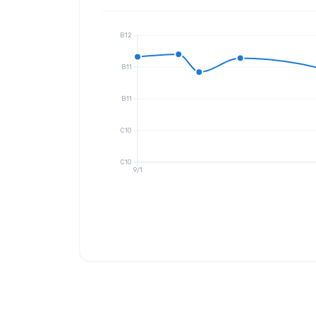
B12
B11
B11
C10
C10
9/1