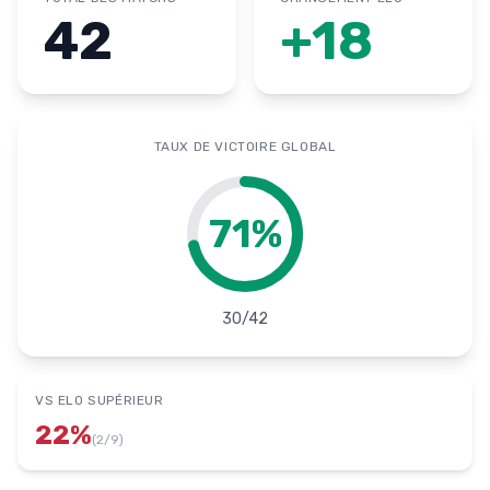
42
+
18
TAUX DE VICTOIRE GLOBAL
71
%
30
/
42
VS ELO SUPÉRIEUR
22
%
(
2
/
9
)