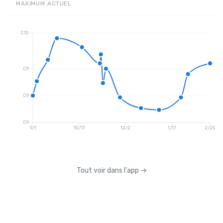
MAXIMUM
ACTUEL
C10
C9
C9
C9
9/1
10/17
12/2
1/17
2/25
Tout voir dans l'app
→