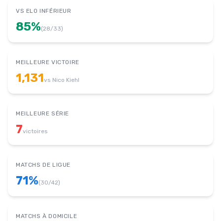
VS ELO INFÉRIEUR
85
%
(
28
/
33
)
MEILLEURE VICTOIRE
1,131
vs
Nico Kiehl
MEILLEURE SÉRIE
7
victoires
MATCHS DE LIGUE
71
%
(
30
/
42
)
MATCHS À DOMICILE