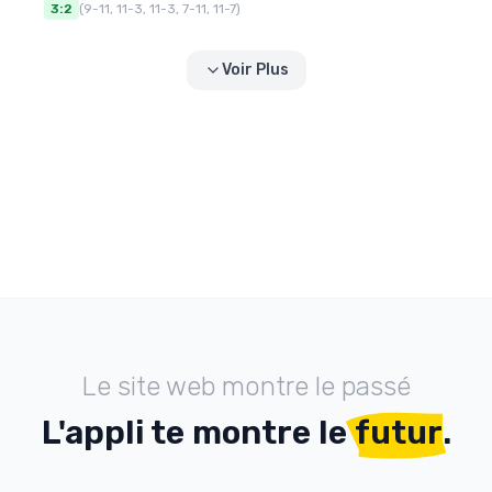
3:2
(
9-11, 11-3, 11-3, 7-11, 11-7
)
Voir Plus
Le site web montre le passé
L'appli te montre le
futur
.