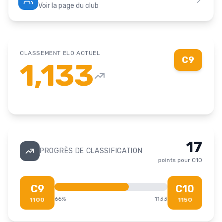
Voir la page du club
CLASSEMENT ELO ACTUEL
C9
1,133
17
PROGRÈS DE CLASSIFICATION
points pour
C10
C9
C10
66
%
1133
1100
1150