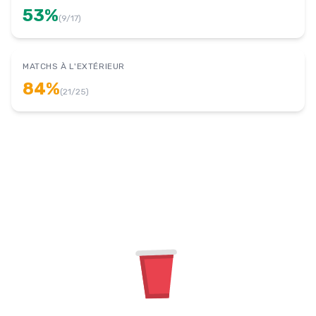
53
%
(
9
/
17
)
MATCHS À L'EXTÉRIEUR
84
%
(
21
/
25
)