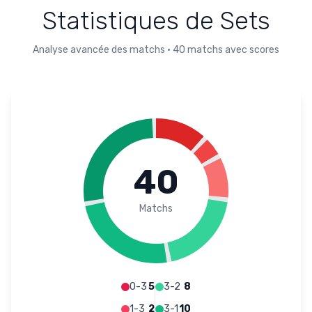
Statistiques de Sets
Analyse avancée des matchs
•
40
matchs avec scores
40
Matchs
0-3
5
3-2
8
1-3
2
3-1
10