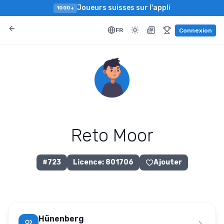
Joueurs suisses sur l'appli
1000+
FR
Connexion
Reto Moor
#
723
Licence
:
801706
Ajouter
Hünenberg