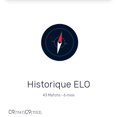
Historique ELO
43
Matchs
•
6 mois
C9
C9
(
1147
)
(
1133
)