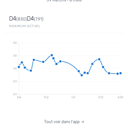
59
Matchs
•
8 mois
D4
D4
(
830
)
(
791
)
MAXIMUM
ACTUEL
D4
D4
D4
D3
D3
9/4
11/6
1/9
3/13
4/30
Tout voir dans l'app
→