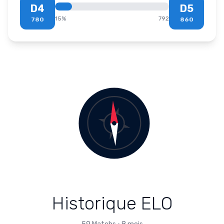
D4
D5
15
%
792
780
860
Historique ELO