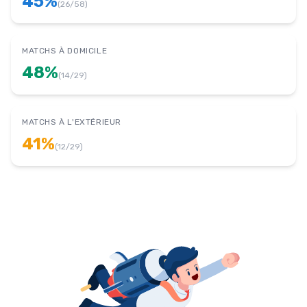
45
%
(
26
/
58
)
MATCHS À DOMICILE
48
%
(
14
/
29
)
MATCHS À L'EXTÉRIEUR
41
%
(
12
/
29
)