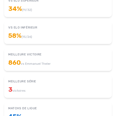
VS ELO SUPÉRIEUR
34
%
(
11
/
32
)
VS ELO INFÉRIEUR
58
%
(
15
/
26
)
MEILLEURE VICTOIRE
860
vs
Emmanuel Theler
MEILLEURE SÉRIE
3
victoires
MATCHS DE LIGUE