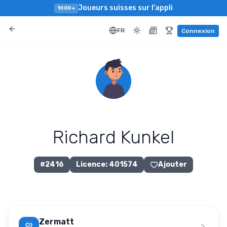
Joueurs suisses sur l'appli
1000+
FR
Connexion
Richard Kunkel
#
2416
Licence
:
401574
Ajouter
Zermatt