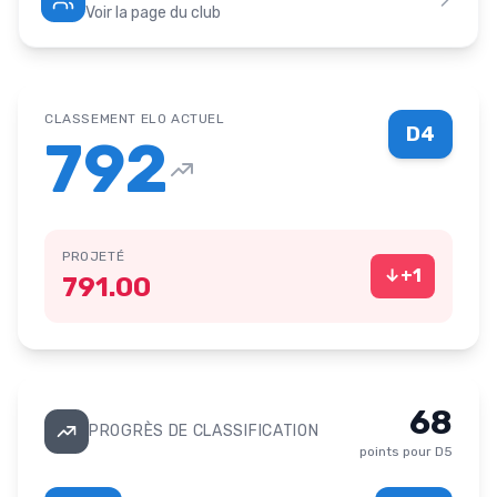
Voir la page du club
CLASSEMENT ELO ACTUEL
D4
792
PROJETÉ
↓
+
1
791.00
68
PROGRÈS DE CLASSIFICATION
points pour
D5