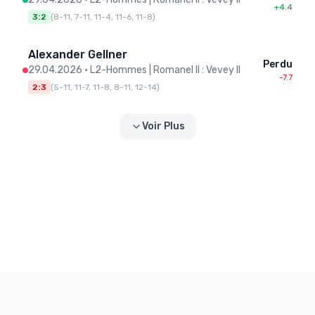
+4.4
3:2
(
8-11, 7-11, 11-4, 11-6, 11-8
)
Alexander Gellner
Perdu
29.04.2026
•
L2-Hommes | Romanel II : Vevey II
-7.7
2:3
(
5-11, 11-7, 11-8, 8-11, 12-14
)
Voir Plus