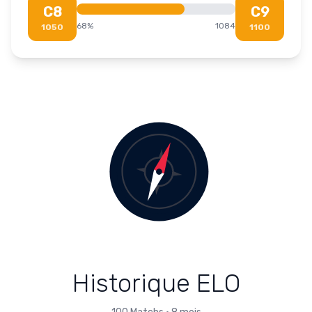
C8
C9
68
%
1084
1050
1100
Historique ELO