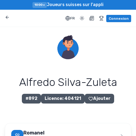
Joueurs suisses sur l'appli
1000+
FR
Connexion
Alfredo Silva-Zuleta
#
892
Licence
:
404121
Ajouter
Romanel