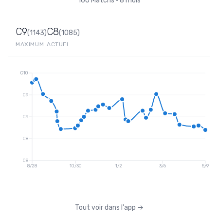
100
Matchs
•
8 mois
C9
C8
(
1143
)
(
1085
)
MAXIMUM
ACTUEL
C10
C9
C9
C8
C8
8/28
10/30
1/2
3/6
5/9
Tout voir dans l'app
→