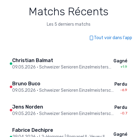
Matchs Récents
Les 5 derniers matchs
Tout voir dans l'app
Christian Balmat
Gagné
09.05.2026
•
Schweizer Senioren Einzelmeisterschaften / Championnats Suisses individuels seniors - Men
+1.9
Bruno Buco
Perdu
09.05.2026
•
Schweizer Senioren Einzelmeisterschaften / Championnats Suisses individuels seniors - Men
-6.9
Jens Norden
Perdu
09.05.2026
•
Schweizer Senioren Einzelmeisterschaften / Championnats Suisses individuels seniors - Men
-0.7
Fabrice Dechipre
Gagné
29.04.2026
•
L2-Hommes | Romanel II : Vevey II