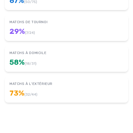
67
%
(
50
/
75
)
MATCHS DE TOURNOI
29
%
(
7
/
24
)
MATCHS À DOMICILE
58
%
(
18
/
31
)
MATCHS À L'EXTÉRIEUR
73
%
(
32
/
44
)