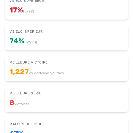
VS ELO SUPÉRIEUR
17
%
(
5
/
29
)
VS ELO INFÉRIEUR
74
%
(
52
/
70
)
MEILLEURE VICTOIRE
1,227
vs
Bertrand Veuthey
MEILLEURE SÉRIE
8
victoires
MATCHS DE LIGUE