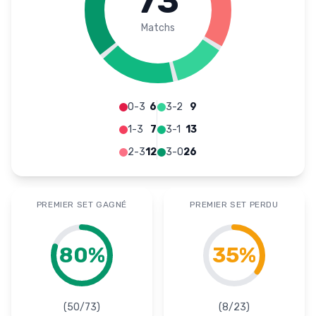
73
Matchs
0-3
6
3-2
9
1-3
7
3-1
13
2-3
12
3-0
26
PREMIER SET GAGNÉ
PREMIER SET PERDU
80
%
35
%
(
50
/
73
)
(
8
/
23
)