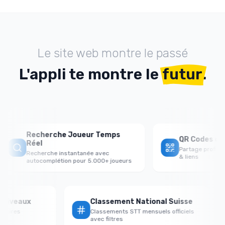
Le site web montre le passé
L'appli te montre le
futur
.
Recherche Joueur Temps
QR Codes de P
Réel
Partage profils 
Recherche instantanée avec
& liens
autocomplétion pour 5.000+ joueurs
ar Niveaux
Classement National Suisse
ersaires
Classements STT mensuels officiels
avec filtres