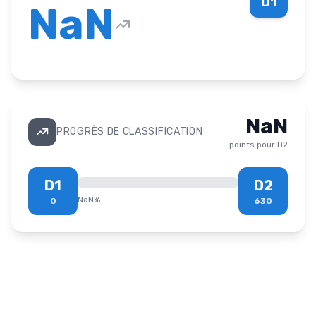
D1
NaN
NaN
PROGRÈS DE CLASSIFICATION
points pour
D2
D1
D2
NaN
%
0
630