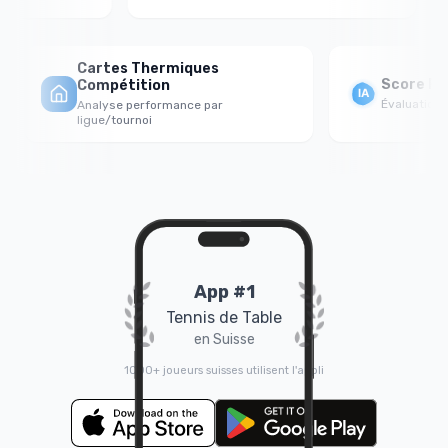
Cartes Thermiques
Score For
Compétition
Évaluation p
Analyse performance par
ligue/tournoi
App #1
Tennis de Table
en Suisse
1000+ joueurs suisses utilisent l'appli