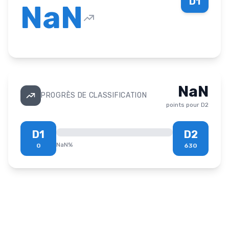
D1
NaN
NaN
PROGRÈS DE CLASSIFICATION
points pour
D2
D1
D2
NaN
%
0
630