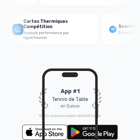
Cartes Thermiques
Score For
Compétition
Évaluation ps
Analyse performance par
ligue/tournoi
App #1
Tennis de Table
en Suisse
1000+ joueurs suisses utilisent l'appli