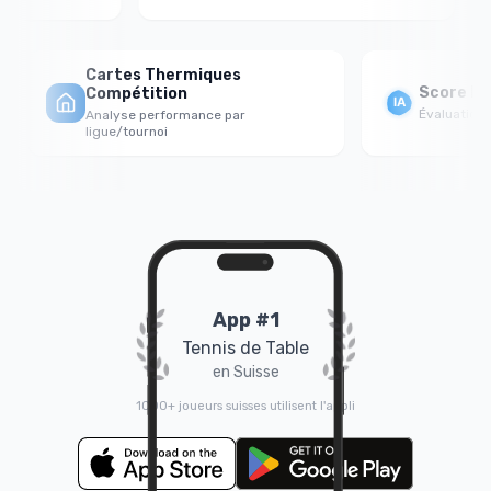
Cartes Thermiques
Score For
Compétition
Évaluation p
Analyse performance par
ligue/tournoi
App #1
Tennis de Table
en Suisse
1000+ joueurs suisses utilisent l'appli