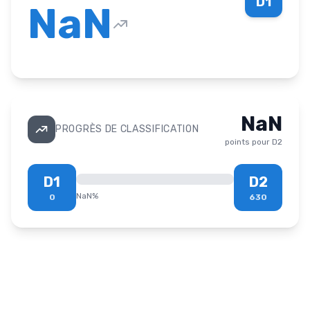
D1
NaN
NaN
PROGRÈS DE CLASSIFICATION
points pour
D2
D1
D2
NaN
%
0
630