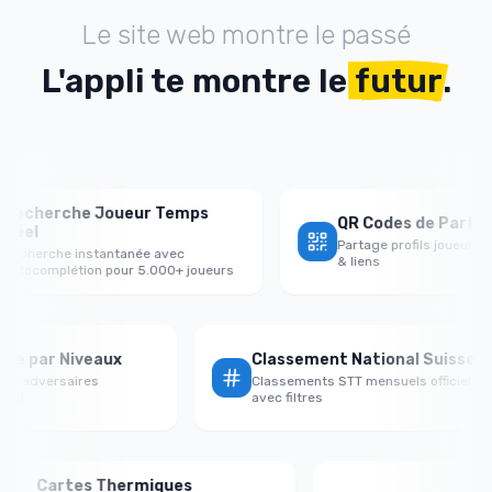
Le site web montre le passé
L'appli te montre le
futur
.
echerche Joueur Temps
QR Codes de Partage 
éel
Partage profils joueurs av
cherche instantanée avec
& liens
tocomplétion pour 5.000+ joueurs
ctoire par Niveaux
Classement National Suiss
ce vs adversaires
Classements STT mensuels officiel
le/égal
avec filtres
Cartes Thermiques