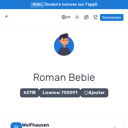
Joueurs suisses sur l'appli
1000+
FR
Connexion
Roman Bebie
#
2118
Licence
:
700091
Ajouter
Wolfhausen