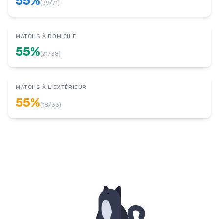
55
%
(
39
/
71
)
MATCHS À DOMICILE
55
%
(
21
/
38
)
MATCHS À L'EXTÉRIEUR
55
%
(
18
/
33
)