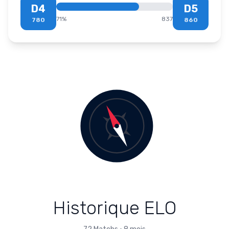
D4
D5
71
%
837
780
860
Historique ELO