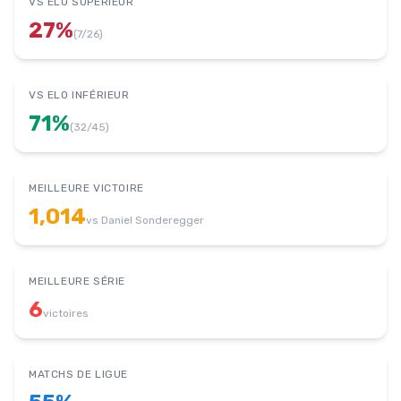
VS ELO SUPÉRIEUR
27
%
(
7
/
26
)
VS ELO INFÉRIEUR
71
%
(
32
/
45
)
MEILLEURE VICTOIRE
1,014
vs
Daniel Sonderegger
MEILLEURE SÉRIE
6
victoires
MATCHS DE LIGUE