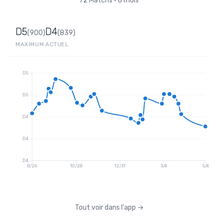
72
Matchs
•
8 mois
D5
D4
(
900
)
(
839
)
MAXIMUM
ACTUEL
D5
D5
D4
D4
D4
8/26
10/28
12/31
3/4
5/4
Tout voir dans l'app
→