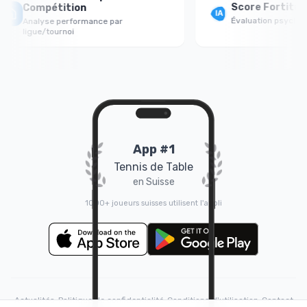
Score Fortitude
Compétition
Évaluation psychologi
Analyse performance par
ligue/tournoi
App #1
Tennis de Table
en Suisse
1000+ joueurs suisses utilisent l'appli
Actualités
•
Politique de confidentialité
•
Conditions d'utilisation
•
Contact