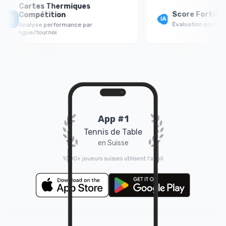
Cartes Thermiques
Score Fortitude
Compétition
Évaluation psychologi
Analyse performance par
ligue/tournoi
App #1
Tennis de Table
en Suisse
1000+ joueurs suisses utilisent l'appli