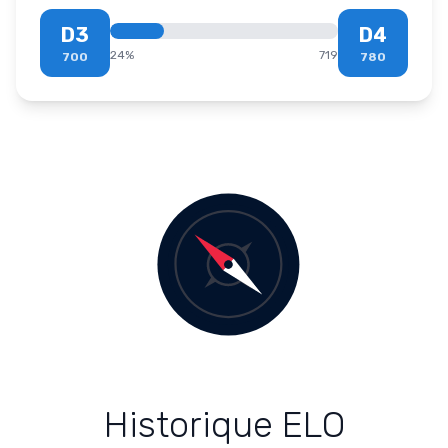
D3
D4
24
%
719
700
780
Historique ELO