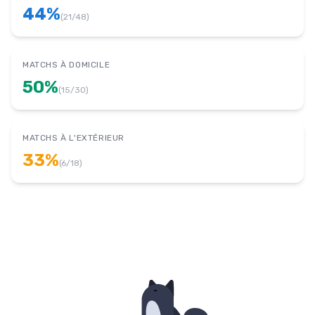
44
%
(
21
/
48
)
MATCHS À DOMICILE
50
%
(
15
/
30
)
MATCHS À L'EXTÉRIEUR
33
%
(
6
/
18
)