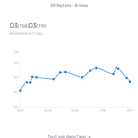
49
Matchs
•
8 mois
D3
D3
(
758
)
(
719
)
MAXIMUM
ACTUEL
D4
D3
D3
D2
D2
8/29
10/25
12/22
2/18
4/17
Tout voir dans l'app
→