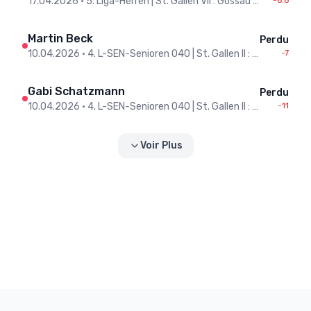
17.04.2026
•
5. Liga-Herren | St. Gallen VII : Gossau St.Gallen II
-6.6
Martin Beck
Perdu
10.04.2026
•
4. L-SEN-Senioren O40 | St. Gallen II : Imperial Winterthur
-7
Gabi Schatzmann
Perdu
10.04.2026
•
4. L-SEN-Senioren O40 | St. Gallen II : Imperial Winterthur
-11
Voir Plus