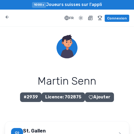
Joueurs suisses sur l'appli
1000+
FR
Connexion
Martin Senn
#
2939
Licence
:
702875
Ajouter
St. Gallen