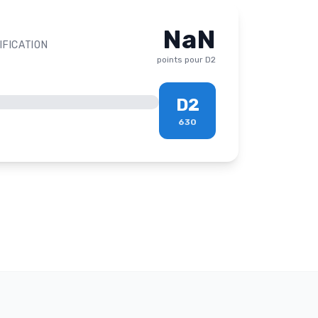
NaN
IFICATION
points pour
D2
D2
630