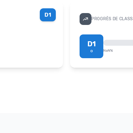
D1
PROGRÈS DE CLASS
D1
NaN
%
0