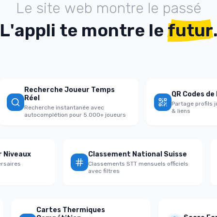
L
e
s
i
t
e
w
e
b
m
o
n
t
r
e
l
e
p
a
s
s
é
L
'
a
p
p
l
i
t
e
m
o
n
t
r
e
l
e
futur
Recherche Joueur Temps
QR Codes de Part
Réel
Partage profils joue
Recherche instantanée avec
& liens
autocomplétion pour 5.000+ joueurs
e par Niveaux
Classement National Suisse
 adversaires
Classements STT mensuels officiels
l
avec filtres
Cartes Thermiques