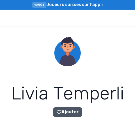
Joueurs suisses sur l'appli
1000+
L
i
v
i
a
T
e
m
p
e
r
l
i
Ajouter