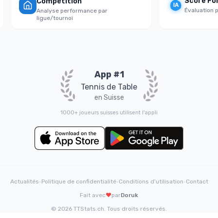
Score Forti
Compétition
Évaluation psych
Analyse performance par
ligue/tournoi
App #1
Tennis de Table
en Suisse
1000+ joueurs suisses utilisent l'appli
Actualités
•
Politique de confidentialité
•
Conditions d'utilisation
•
Contact
Fait avec
❤️
par
Doruk
© 2026 TTStats.ch. Tous droits réservés.