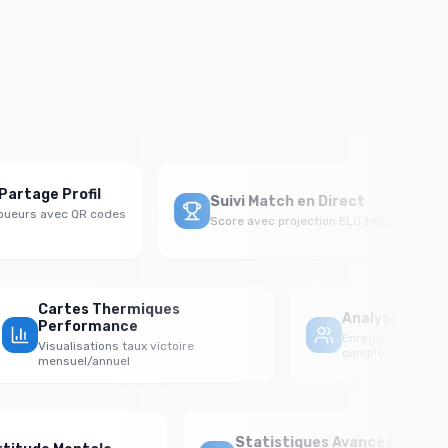
.
age Profil
Suivi Match en Direct
urs avec QR codes
Score avec projection ELO temps réel
Cartes Thermiques
Analyse F
Performance
Enregistreme
Visualisations taux victoire
complets
mensuel/annuel
Statistiques Avancées