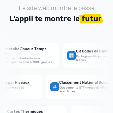
Le site web montre le passé
L'appli te montre le
futur
.
cherche Joueur Temps
QR Codes de Partage P
el
Partage profils joueurs ave
herche instantanée avec
& liens
ocomplétion pour 5.000+ joueurs
ctoire par Niveaux
Classement National Suiss
nce vs adversaires
Classements STT mensuels officie
ble/égal
avec filtres
Cartes Thermiques