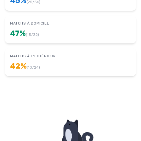
45
%
(
25
/
56
)
MATCHS À DOMICILE
47
%
(
15
/
32
)
MATCHS À L'EXTÉRIEUR
42
%
(
10
/
24
)