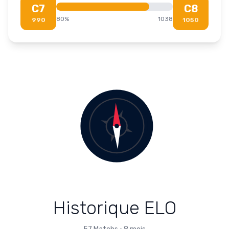
C7
C8
80
%
1038
990
1050
Historique ELO