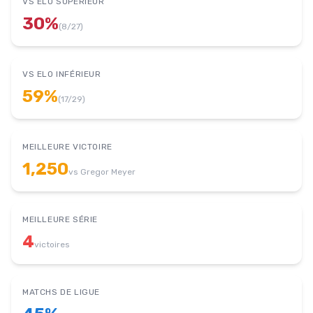
VS ELO SUPÉRIEUR
30
%
(
8
/
27
)
VS ELO INFÉRIEUR
59
%
(
17
/
29
)
MEILLEURE VICTOIRE
1,250
vs
Gregor Meyer
MEILLEURE SÉRIE
4
victoires
MATCHS DE LIGUE