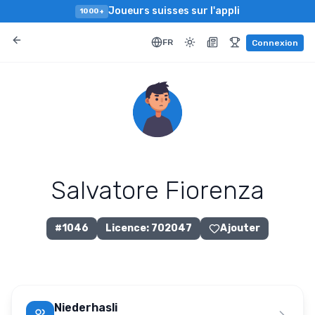
Joueurs suisses sur l'appli
1000+
FR
Connexion
Salvatore Fiorenza
#
1046
Licence
:
702047
Ajouter
Niederhasli