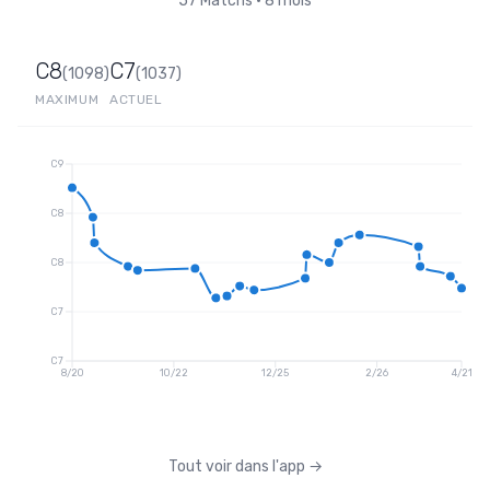
57
Matchs
•
8 mois
C8
C7
(
1098
)
(
1037
)
MAXIMUM
ACTUEL
C9
C8
C8
C7
C7
8/20
10/22
12/25
2/26
4/21
Tout voir dans l'app
→