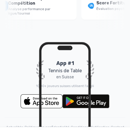
Score Fortitude 
Compétition
Évaluation psychologiq
Analyse performance par
ligue/tournoi
App #1
Tennis de Table
en Suisse
1000+ joueurs suisses utilisent l'appli
Actualités
•
Politique de confidentialité
•
Conditions d'utilisation
•
Contact