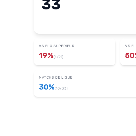
33
VS ELO SUPÉRIEUR
VS EL
19
%
50
(
4
/
21
)
MATCHS DE LIGUE
30
%
(
10
/
33
)