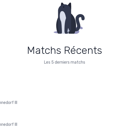
Matchs Récents
Les 5 derniers matchs
nnedorf III
nnedorf III