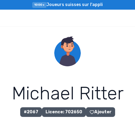
Joueurs suisses sur l'appli
1000+
M
i
c
h
a
e
l
R
i
t
t
e
r
#
2067
Licence
:
702650
Ajouter