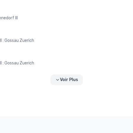
nnedorf III
II : Gossau Zuerich
II : Gossau Zuerich
Voir Plus