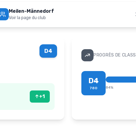
Meilen-Männedorf
Voir la page du club
D4
PROGRÈS DE CLASS
D4
84
%
780
↑
+
1