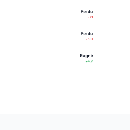
Perdu
-7.1
Perdu
-3.8
Gagné
+4.9