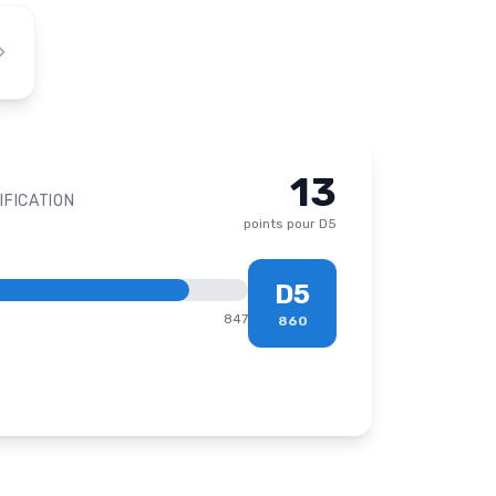
13
IFICATION
points pour
D5
D5
847
860