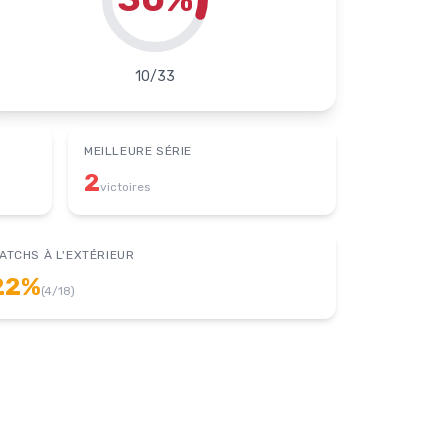
10
/
33
MEILLEURE SÉRIE
2
victoires
ATCHS À L'EXTÉRIEUR
22
%
(
4
/
18
)