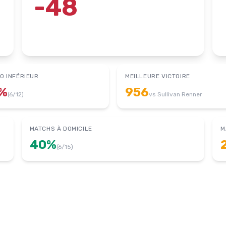
-48
O INFÉRIEUR
MEILLEURE VICTOIRE
%
956
(
6
/
12
)
vs
Sullivan Renner
MATCHS À DOMICILE
M
40
%
(
6
/
15
)