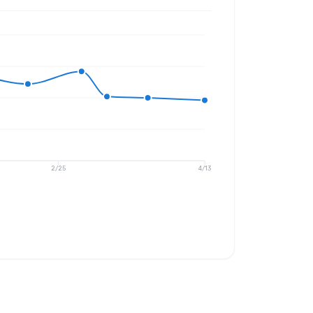
2/25
4/13