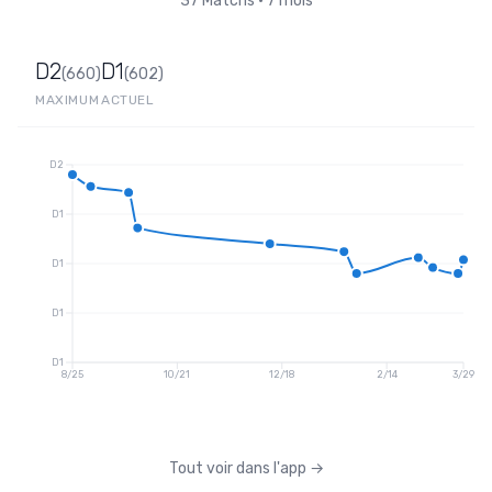
37
Matchs
•
7 mois
D2
D1
(
660
)
(
602
)
MAXIMUM
ACTUEL
D2
D1
D1
D1
D1
8/25
10/21
12/18
2/14
3/29
Tout voir dans l'app
→