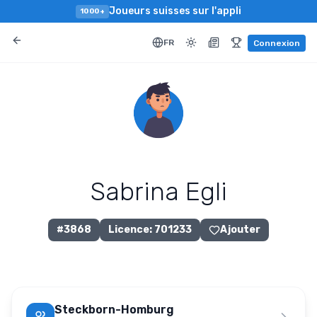
Joueurs suisses sur l'appli
1000+
FR
Connexion
Sabrina Egli
#
3868
Licence
:
701233
Ajouter
Steckborn-Homburg