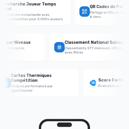
echerche Joueur Temps
QR Codes de Partage P
éel
Partage profils joueurs av
cherche instantanée avec
& liens
tocomplétion pour 5.000+ joueurs
ctoire par Niveaux
Classement National Suiss
ce vs adversaires
Classements STT mensuels officiel
le/égal
avec filtres
Cartes Thermiques
Score Fortitude 
Compétition
Évaluation psychologi
Analyse performance par
ligue/tournoi