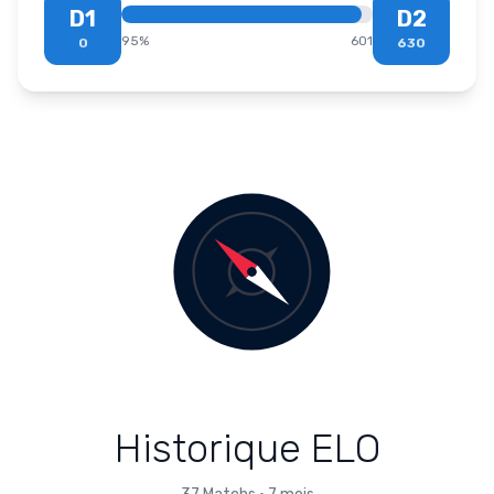
D1
D2
95
%
601
0
630
Historique ELO