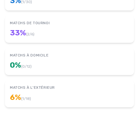
3
%
(
1
/
30
)
MATCHS DE TOURNOI
33
%
(
2
/
6
)
MATCHS À DOMICILE
0
%
(
0
/
12
)
MATCHS À L'EXTÉRIEUR
6
%
(
1
/
18
)