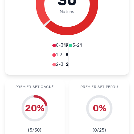
30
Matchs
0-3
19
3-2
1
1-3
8
2-3
2
PREMIER SET GAGNÉ
PREMIER SET PERDU
20
%
0
%
(
5
/
30
)
(
0
/
25
)