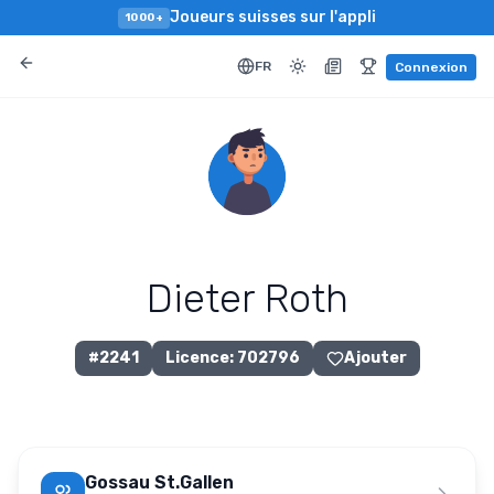
Joueurs suisses sur l'appli
1000+
FR
Connexion
Dieter Roth
#
2241
Licence
:
702796
Ajouter
Gossau St.Gallen