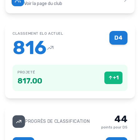
Voir la page du club
CLASSEMENT ELO ACTUEL
D4
816
PROJETÉ
↑
+
1
817.00
44
PROGRÈS DE CLASSIFICATION
points pour
D5