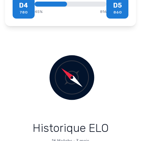
D4
D5
45
%
816
780
860
Historique ELO