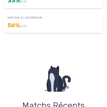
33
%
(
2
/
6
)
MATCHS À L'EXTÉRIEUR
56
%
(
5
/
9
)
Matchs Récents