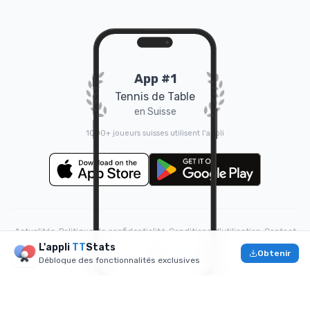
App #1
Tennis de Table
en Suisse
1000+ joueurs suisses utilisent l'appli
Actualités
•
Politique de confidentialité
•
Conditions d'utilisation
•
Contact
L'appli
TT
Stats
❤️
Fait avec
par
Doruk
Obtenir
Débloque des fonctionnalités exclusives
© 2026 TTStats.ch. Tous droits réservés.