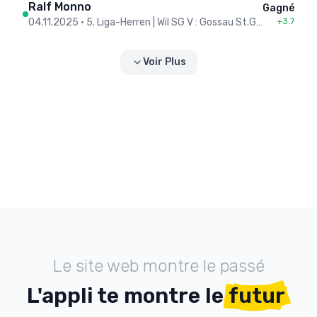
Ralf Monno
Gagné
04.11.2025
•
5. Liga-Herren | Wil SG V : Gossau St.Gallen III
+3.7
Voir Plus
Le site web montre le passé
L'appli te montre le
futur
.