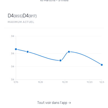
16
Matchs
•
3 mois
D4
D4
(
855
)
(
817
)
MAXIMUM
ACTUEL
D4
D4
D4
D4
9/15
10/8
10/31
11/23
12/5
Tout voir dans l'app
→