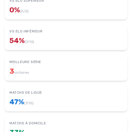
VS ELO SUPÉRIEUR
0
%
(
0
/
2
)
VS ELO INFÉRIEUR
54
%
(
7
/
13
)
MEILLEURE SÉRIE
3
victoires
MATCHS DE LIGUE
47
%
(
7
/
15
)
MATCHS À DOMICILE